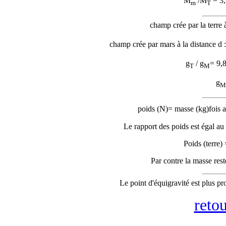
M
/M
= 3,
m
T
champ crée par la terre à
champ crée par mars à la distance d :
g
/ g
= 9,8
T
M
g
M
poids (N)= masse (kg)fois a
Le rapport des poids est égal au 
Poids (terre)
Par contre la masse rest
Le point d'équigravité est plus p
reto