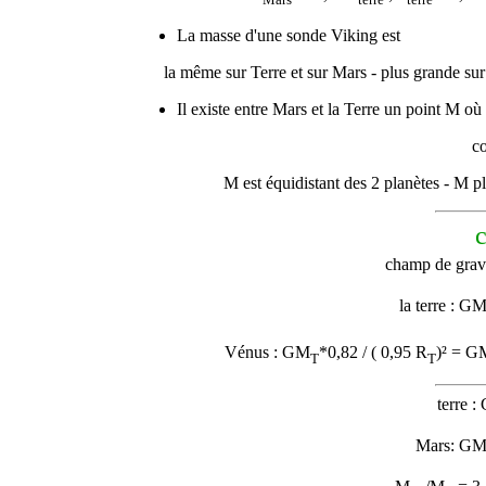
La masse d'une sonde Viking est
la même sur Terre et sur Mars - plus grande sur
Il existe entre Mars et la Terre un point M où 
c
M est équidistant des 2 planètes - M p
c
champ de gravit
la terre : G
Vénus : GM
*0,82 / ( 0,95 R
)² = G
T
T
terre 
Mars: G