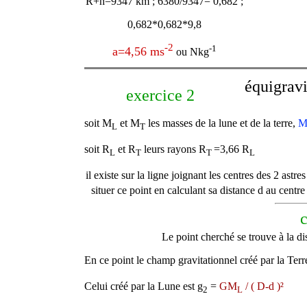
R+h=9347 km ; 6380/9347= 0,682 ;
0,682*0,682*9,8
-2
-1
a=4,56 ms
ou Nkg
équigravi
exercice 2
soit M
et M
les masses de la lune et de la terre,
L
T
soit R
et R
leurs rayons R
=3,66 R
L
T
T
L
il existe sur la ligne joignant les centres des 2 ast
situer ce point en calculant sa distance d au centre 
c
Le point cherché se trouve à la d
En ce point le champ gravitationnel créé par la Terr
Celui créé par la Lune est g
=
GM
/ ( D-d )²
2
L