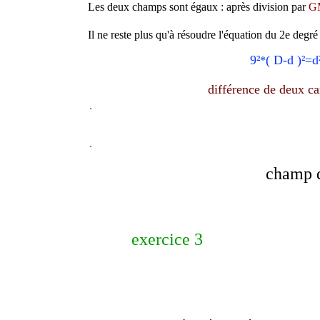
Les deux champs sont égaux : après division par
G
Il ne reste plus qu'à résoudre l'équation du 2e degré
9²
( D-d )²=d
*
différence de deux ca
champ
exercice 3