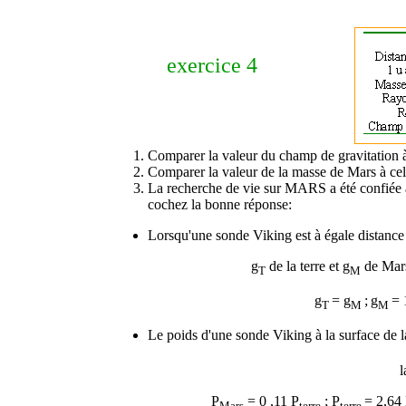
exercice 4
Comparer la valeur du champ de gravitation à l
Comparer la valeur de la masse de Mars à cell
La recherche de vie sur MARS a été confiée à
cochez la bonne réponse:
Lorsqu'une sonde Viking est à égale distance 
g
de la terre et g
de Mars 
T
M
g
= g
;
g
= 
T
M
M
Le poids d'une sonde Viking à la surface de l
l
P
= 0 ,11 P
; P
= 2,64
Mars
terre
terre