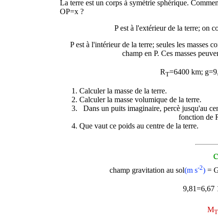
La terre est un corps à symètrie sphérique. Comment
OP=x ?
P est à l'extérieur de la terre; on 
P est à l'intérieur de la terre; seules les masses
champ en P. Ces masses peuvent 
R
=6400 km; g=9
T
Calculer la masse de la terre.
Calculer la masse volumique de la terre.
Dans un puits imaginaire, percè jusqu'au cen
fonction de R
Que vaut ce poids au centre de la terre.
c
-2
champ gravitation au sol
(m s
)
= 
9,81=6,67 
M
T