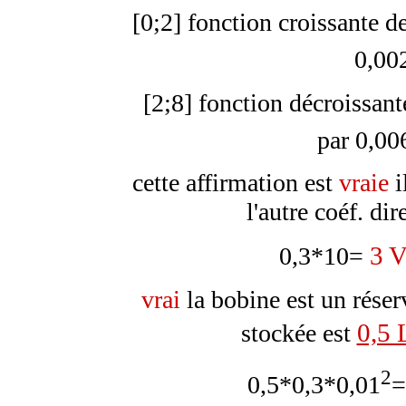
[0;2] fonction croissante d
0,00
[2;8] fonction décroissant
par 0,00
cette affirmation est
vraie
i
l'autre coéf. di
3 
0,3*10=
vrai
la bobine est un réser
0,5 L
stockée est
2
0,5*0,3*0,01
=