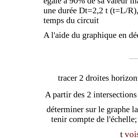
égale à 90% de sa valeur m
une durée
D
t=2,2
t
(
t
=L/R),
temps du circuit
A l'aide du graphique en d
tracer 2 droites horizon
A partir des 2 intersections
déterminer sur le graphe la
tenir compte de l'échelle;
t
voi