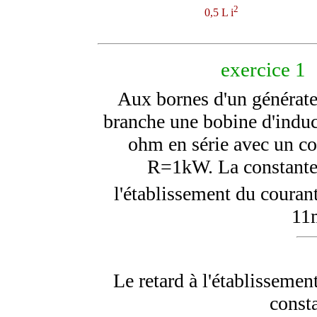
2
0,5 L i
exercice 1
Aux bornes d'un générate
branche une bobine d'indu
ohm en série avec un c
R=1k
W.
La constant
l'établissement du courant
11
Le retard à l'établissement
const