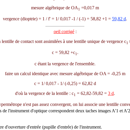
mesure algébrique de OA
=0,017 m
1
vergence (dioptrie) = 1 / f' = 1/ 0,017 -1 / (-1) = 58,82 +1 =
59,82
d
.
oeil corrigé
:
 la lentille de contact sont assimilées à une lentille unique de vergence c
t
1
c = 59,82 +c
.
1
c étant la vergence de l'ensemble.
faire un calcul identique avec mesure algébrique de OA = -0,25 m
c = 1/ 0,017 - 1/ (-0,25) = 62,82
d
d'où la vergence de la lentille : c
= 62,82-59,82 =
3
d
.
1
hypermétrope n'est pas assez convergent, on lui associe une lentille conv
s de l'instrument d'optique correspondent deux taches images A'1 et A'2 di
d'ouverture d'entrée (pupille d'entrée) de l'instrument.