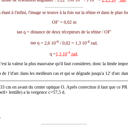
 étant à l'infini, l'image se trouve à la fois sur la rétine et dans le plan 
OF' = 0,02 m
tan
q
= distance de deux récepteurs de la rétine / OF'
-6
-4
tan
q
= 2,6 10
/ 0,02 = 1,3 10
rad.
-4
q
=
1,3 10
rad
.
c'est la valeur la plus mauvaise qu'il faut considerer, donc la limite impos
n de 1'd'arc dans les meilleurs cas et qui se dégrade jusqu'a 12' d'arc da
cm en avant du centre optique O. Après correction il faut que ce PR soit
oeil+ lentille) a la vergence c=57,5
d
.
.