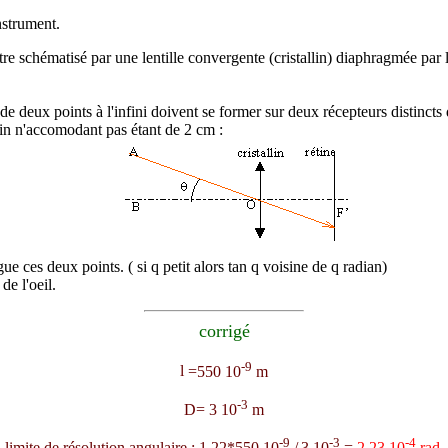
nstrument.
être schématisé par une lentille convergente (cristallin) diaphragmée pa
de deux points à l'infini doivent se former sur deux récepteurs distinct
llin n'accomodant pas étant de 2 cm :
gue ces deux points. ( si
q
petit alors tan
q
voisine de
q
radian)
de l'oeil.
corrigé
-9
l
=550 10
m
-3
D= 3 10
m
-9
-3
-4
limite de résolution angulaire : 1,22*550 10
/
3 10
=
2,23 10
rad
.