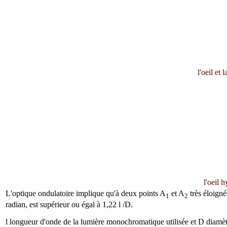
l'oeil et
l'oeil 
L'optique ondulatoire implique qu'à deux points A
et A
très éloigné
1
2
radian, est supérieur ou égal à 1,22
l
/D.
l
longueur d'onde de la lumière monochromatique utilisée et D diamètre 