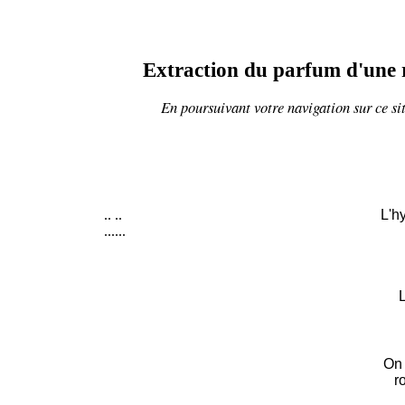
Extraction du parfum d'une 
En poursuivant votre navigation sur ce sit
..
..
L'h
......
L
On 
r