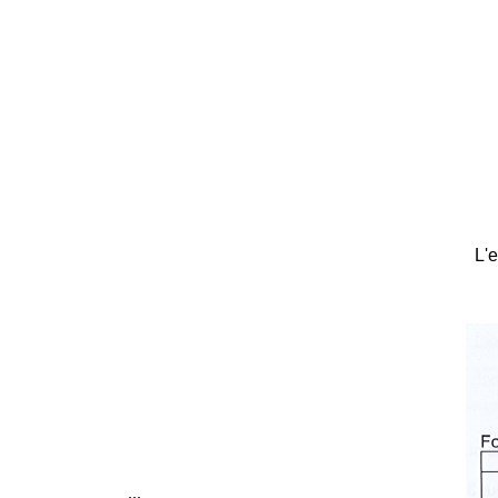
L'e
...