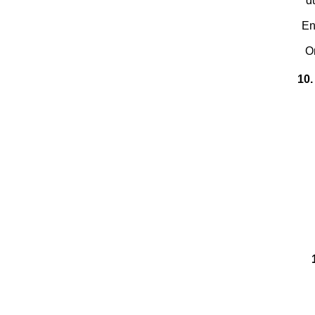
d
En
O
10.