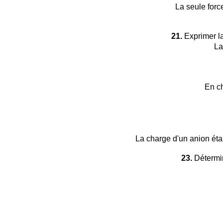
La seule forc
21.
Exprimer la
La
En ch
La charge d'un anion étan
23.
Détermin