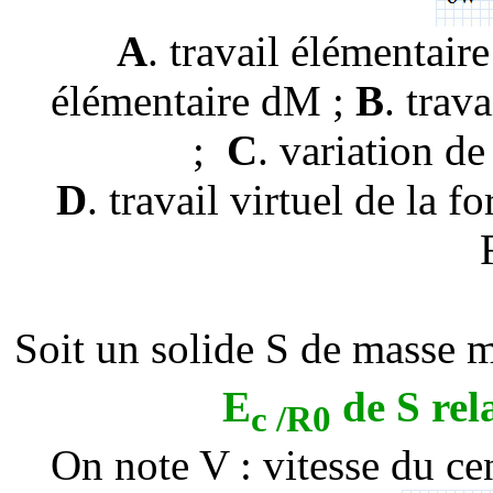
A
. travail élémentair
élémentaire
d
M ;
B
.
trava
;
C
.
variation d
D
.
travail virtuel de la 
Soit un solide S de masse m
E
de S rel
c /R0
On note V : vitesse du cen