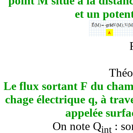
point M situé à la dista
et un poten
Théo
Le flux sortant
F
du champ
chage électrique q, à tra
appelée surfa
On note Q
: so
int