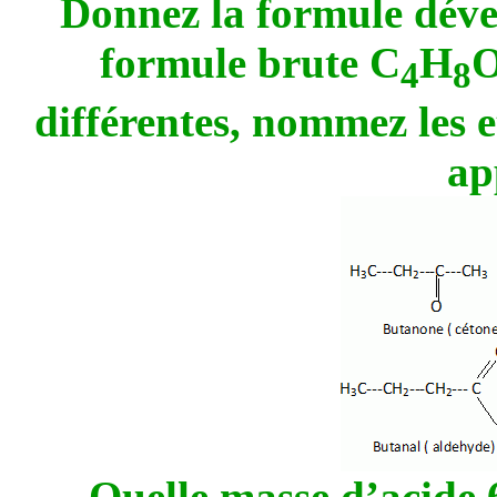
Donnez la formule déve
formule brute C
H
O
4
8
différentes, nommez les et
ap
Quelle masse d’acide