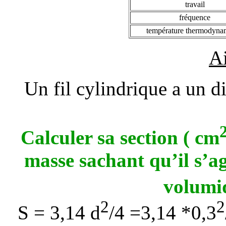
travail
fréquence
température thermodyna
Ai
Un fil cylindrique a un 
Calculer sa section ( cm
masse sachant qu’il s’ag
volumi
2
2
S = 3,14 d
/4 =3,14 *0,3