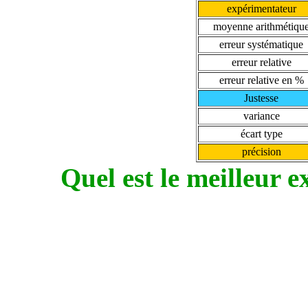
expérimentateur
moyenne arithmétiqu
erreur systématique
erreur relative
erreur relative en %
Justesse
variance
écart type
précision
Quel est le meilleur 