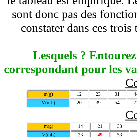
le tableau est empirique. 
sont donc pas des fonctio
constater dans ces trois 
Lesquels ? Entourez
correspondant pour les va
C
m(g)
12
23
31
4
V(mL)
20
39
54
7
C
m(g)
14
21
33
V(mL)
23
49
53