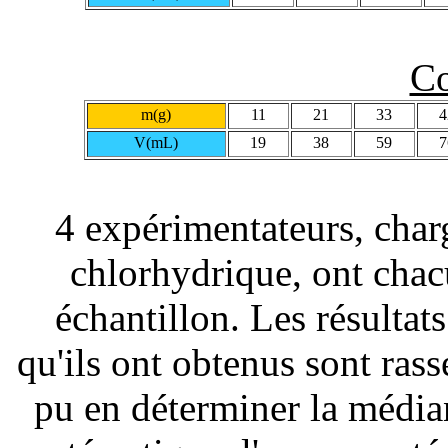
C
m(g)
11
21
33
4
V(mL)
19
38
59
7
4 expérimentateurs, char
chlorhydrique, ont chac
échantillon. Les résulta
qu'ils ont obtenus sont rass
pu en déterminer la médian