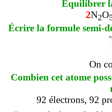
Equilibrer l
2
N
O
2
Écrire la formule semi-
On co
Combien cet atome possèd
92 électrons, 92 p