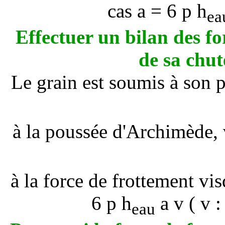
cas
a
= 6
p
h
ea
Effectuer un bilan des fo
de sa chut
Le grain est soumis à son p
à la poussée d'Archimède, v
à la force de frottement vis
6
p
h
a
v ( v :
eau