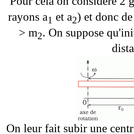
Pour cela on considère 2 
rayons a
et a
) et donc d
1
2
> m
. On suppose qu'ini
2
dist
On leur fait subir une cent