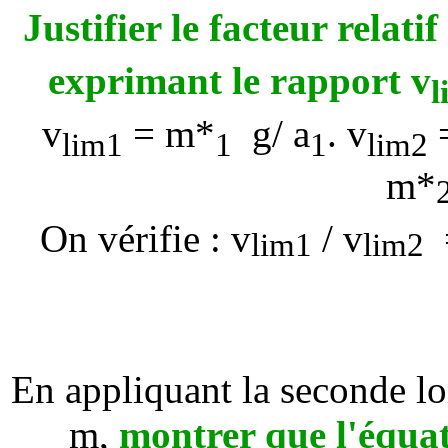
Justifier le facteur relati
exprimant le rapport
v
l
v
=
m*
g
/
a
.
v
lim1
1
1
lim2
m*
On vérifie : v
/ v
=
lim1
lim2
En appliquant la seconde l
m,
montrer que l'équa