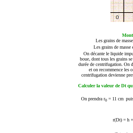
Montr
Les grains de masse
Les grains de masse 
On décante le liquide impur
boue, dont tous les grains s
durée de centrifugation. On d
et on recommence les op
centrifugation devienne pre
Calculer la valeur de
D
t qu
On prendra r
= 11 cm puis
0
r(
D
t) = h +