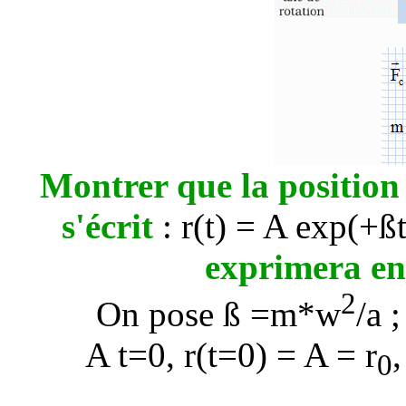
Montrer que la position
s'écrit
: r(t) = A exp(+ß
exprimera en
2
On pose ß =m*
w
/
a
;
A t=0, r(t=0) = A = r
,
0