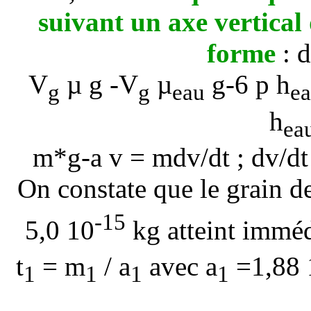
suivant un axe vertical
forme
: 
V
µ g -
V
µ
g-
6
p
h
g
g
eau
e
h
ea
m*g-
a
v = mdv/dt ; dv/d
On constate que le grain d
-15
5,0 10
kg atteint imméd
t
=
m
/
a
avec
a
=
1,88 
1
1
1
1