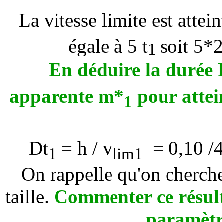
La vitesse limite est atte
égale à 5
t
soit 5*
2
1
En déduire la durée
apparente m*
pour attei
1
D
t
= h /
v
= 0,10 /4
1
lim1
On rappelle qu'on cherche
taille.
Commenter ce résult
paramètre