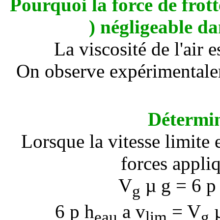
Pourquoi la force de frott
) négligeable da
La viscosité de l'air e
On observe expérimentalem
Détermin
Lorsque la vitesse limite 
forces appliq
V
µ g =
6
p
g
6
p
h
a
v
=
V
µ
eau
lim
g