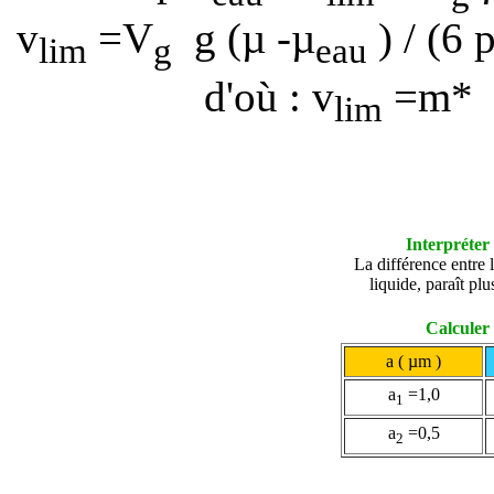
v
=
V
g (
µ -
µ
) / (
6
lim
g
eau
d'où :
v
=
m*
lim
Interpréter
La différence entre 
liquide, paraît pl
Calculer 
a
( µm )
a
=1,0
1
a
=0,5
2