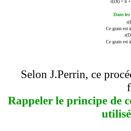
r(
D
t) = h +
Dans les 
r(
Ce grain est à
r(
D
Ce grain est à
Selon J.Perrin, ce procé
Rappeler le principe de c
utilis