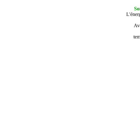
So
L'énerg
Ava
tem