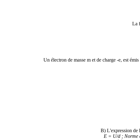
La f
Un électron de masse m et de charge -e, est émis 
B) L'expression de 
E = U/d ; Norme de