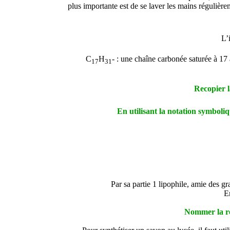
plus importante est de se laver les mains régulière
L’
C
H
- :
une chaîne carbonée saturée à 17
17
31
Recopier l
En utilisant la notation symboli
Par sa partie 1 lipophile, amie des gr
En
Nommer la ré