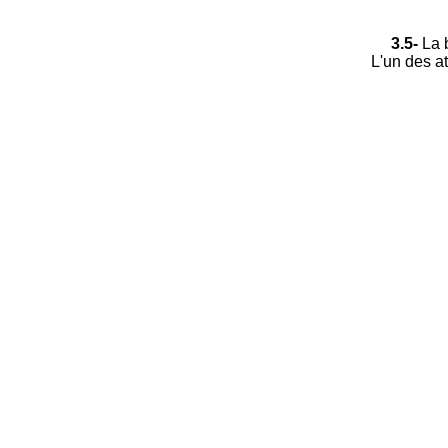
3.5-
La b
L'un des at