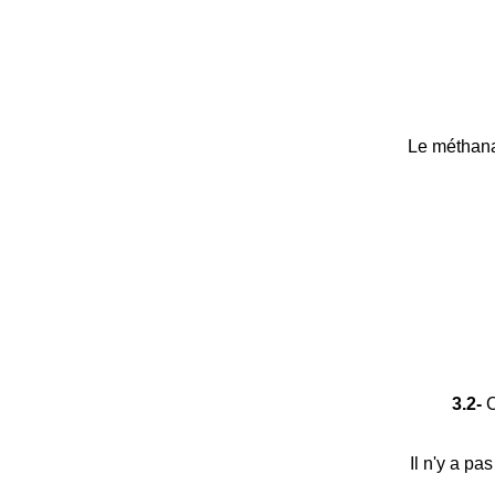
Le méthana
3.2-
C
Il n'y a pa