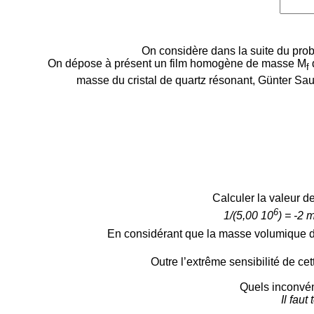
On considère dans la suite du prob
On dépose à présent un film homogène de masse M
f
masse du cristal de quartz résonant, Günter Sa
Calculer la valeur d
6
1/
(5,00 10
) = -2 
En considérant que la masse volumique d
Outre l’extrême sensibilité de c
Quels inconvén
Il fau