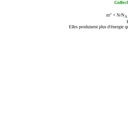
Golfech
m" =
N/N
A
Elles produisent plus d'énergie 