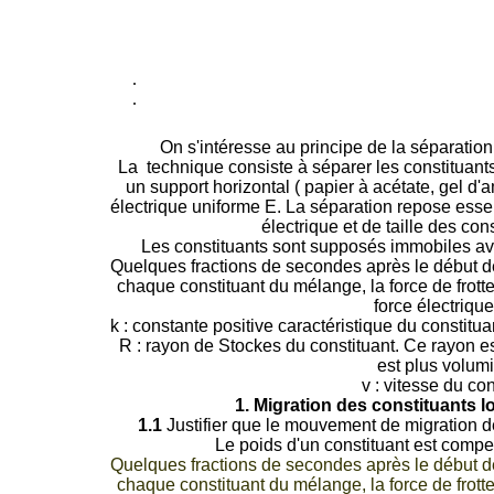
.
.
On s'intéresse au principe de la séparation
La technique consiste à séparer les constituan
un support horizontal ( papier à acétate, gel d'
électrique uniforme E. La séparation repose esse
électrique et de taille des co
Les constituants sont supposés immobiles ava
Quelques fractions de secondes après le début de
chaque constituant du mélange, la force de frot
force électrique
k : constante positive caractéristique du constituan
R : rayon de Stockes du constituant. Ce rayon es
est plus volumi
v : vitesse du con
1. Migration des constituants l
1.1
Justifier que le mouvement de migration de
Le poids d'un constituant est compen
Quelques fractions de secondes après le début de
chaque constituant du mélange, la force de frot