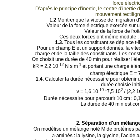
force électri
D'après le principe d'inertie, le centre d'inerti
mouvement rectilign
1.2
Montrer que la vitesse de migration d'u
Valeur de la force électrique exercée sur u
Valeur de la force de frott
Ces deux forces ont même module :
1.3.
Tous les constituant se déplace t-il
Pour un champ E et un support donnés, la vite
charge et de la taille des constituants. Les cons
On choisit une durée de 40 min pour réaliser l'él
-12
-1
kR = 2,2 10
N s m
et portant une charge élém
champ électrique E = 
1.4.
Calculer la durée nécessaire pour obtenir 
durée choisie init
-19
2
v = 1,6 10
*7,5 10
/ (2,2 1
Durée nécessaire pour parcourir 10 cm : 0,10
La durée de 40 min est cor
2. Séparation d'un mélang
On modélise un mélange noté M de protéines pa
a
-aminés : la lysine, la glycine, l'acide 