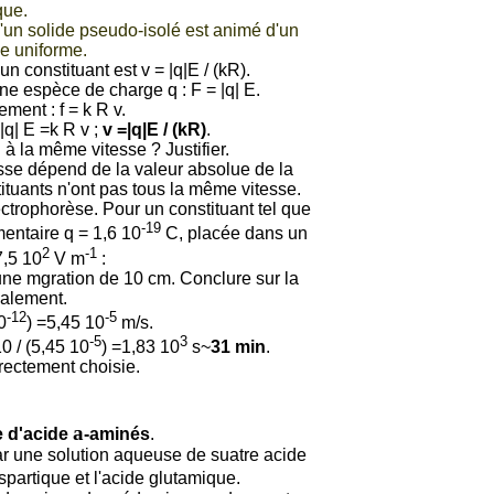
que.
e d'un solide pseudo-isolé est animé d'un
e uniforme.
n constituant est v = |q|E / (kR).
ne espèce de charge q : F = |q| E.
ement : f = k R v.
|q| E =
k R v ;
v =
|q|E / (kR)
.
 à la même vitesse ? Justifier.
sse dépend de la valeur absolue de la
tituants n'ont pas tous la même vitesse.
ectrophorèse. Pour un constituant tel que
-19
entaire q = 1,6 10
C, placée dans un
2
-1
7,5 10
V m
:
une mgration de 10 cm. Conclure sur la
ialement.
-12
-5
0
) =5,45 10
m/s.
-5
3
 / (
5,45 10
) =1,83 10
s~
31 min
.
rectement choisie.
a
e d'acide
-aminés
.
r une solution aqueuse de suatre acide
aspartique et l'acide glutamique.