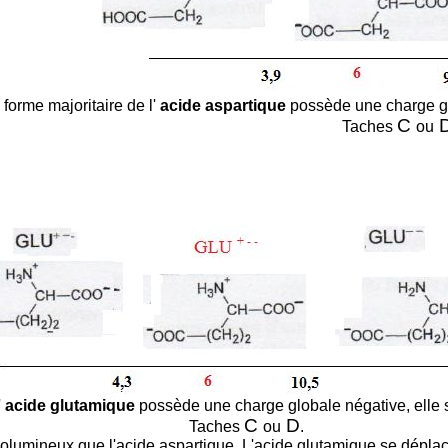
 forme majoritaire de l'
acide aspartique
possède une charge gl
C
Taches
ou
'
acide glutamique
possède une charge globale négative, elle 
C
D
Taches
ou
.
volumineux que l'acide aspartique. L'acide glutamique se déplac