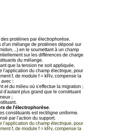
 des protéines par électrophorèse.
ts d'un mélange de protéines déposé sur
amidon, ..) en le soumettant à un champ
ntiellement sur les différences de charge
nstituants du mélange.
nt que la tension ne soit appliquée.
 l'application du champ électrique, pour
tement f, de module f = kRv, compense la
 avec :
t et du milieu où s'effectue la migration ;
t d'autant plus grand que le constituant
neux ;
stituant.
ors de l'électrophorèse
.
s constituants est rectiligne uniforme.
sé par l'action du support.
 l'application du champ électrique, pour
tement f, de module f = kRv, compense la