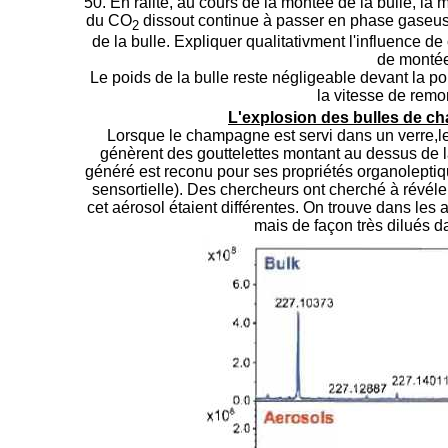
50. En ralité, au cours de la montée de la bulle, la
du CO
dissout continue à passer en phase gaseuse
2
de la bulle. Expliquer qualitativment l'influence de
de montée
Le poids de la bulle reste négligeable devant la p
la vitesse de remon
L'explosion des bulles de c
Lorsque le champagne est servi dans un verre,les 
génèrent des gouttelettes montant au dessus de 
généré est reconu pour ses propriétés organoleptique
sensortielle). Des chercheurs ont cherché à révél
cet aérosol étaient différentes. On trouve dans les 
mais de façon très dilués 