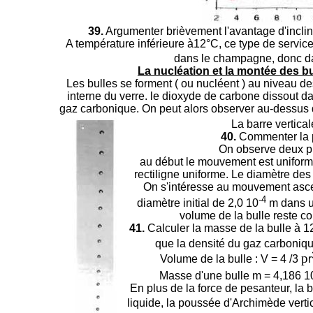
39.
Argumenter brièvement l'avantage d'inclin
A température inférieure à12°C, ce type de servi
dans le champagne, donc da
La nucléation et la montée des 
Les bulles se forment ( ou nucléent ) au niveau des
interne du verre. le dioxyde de carbone dissout 
gaz carbonique. On peut alors observer au-dessus d'
La barre vertica
40.
Commenter la p
On observe deux p
au début le mouvement est uniform
rectiligne uniforme. Le diamètre de
On s'intéresse au mouvement asc
-4
diamètre initial de 2,0 10
m dans un
volume de la bulle reste c
41.
Calculer la masse de la bulle à 1
que la densité du gaz carboniqu
p
Volume de la bulle : V = 4 /3
r
Masse d'une bulle m =
4,186 1
En plus de la force de pesanteur, la 
liquide, la poussée d'Archimède vertic