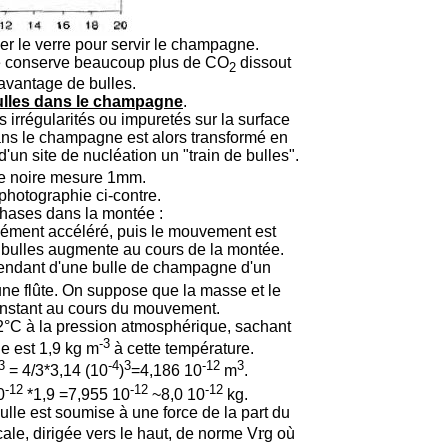
er le verre pour servir le champagne.
ce conserve beaucoup plus de CO
dissout
2
vantage de bulles.
bulles dans le champagne
.
 irrégularités ou impuretés sur la surface
dans le champagne est alors transformé en
un site de nucléation un "train de bulles".
le noire mesure 1mm.
hotographie ci-contre.
hases dans la montée :
ément accéléré, puis le mouvement est
s bulles augmente au cours de la montée.
endant d'une bulle de champagne d'un
e flûte. On suppose que la masse et le
onstant au cours du mouvement.
2°C à la pression atmosphérique, sachant
-3
e est 1,9 kg m
à cette température.
3
-4
3
-12
3
= 4/3*3,14 (10
)
=4,186 10
m
.
-12
-12
-12
0
*1,9 =7,955
10
~8,0 10
kg.
bulle est soumise à une force de la part du
r
ale, dirigée vers le haut, de norme V
g où