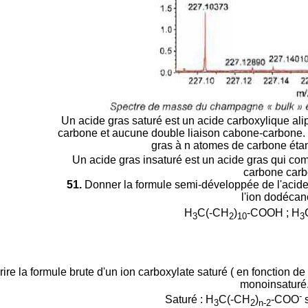
Un acide gras saturé est un acide carboxylique al
carbone et aucune double liaison cabone-carbone. 
gras à n atomes de carbone éta
Un acide gras insaturé est un acide gras qui co
carbone carb
51.
Donner la formule semi-développée de l'acide
l'ion dodécan
H
C(-CH
)
-COOH ;
H
3
2
10
3
ire la formule brute d'un ion carboxylate saturé ( en fonction d
monoinsaturé
-
Saturé : H
C(-CH
)
-COO
s
3
2
n-2