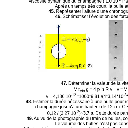
viscosité dynamique du champagne ( 1,0 10
Pa 
Après un temps très court, la bulle a
45.
Représenter l'allure d'une chronogr
46.
Schématiser l'évolution des for
47.
Déterminer la valeur de la vite
r
p h
V
g = 4
R v ; v =
vin
-12
-3
v =
4,186 10
*1000*9,81 /(4*3,14*10
48.
Estimer la durée nécessaire à une bulle pour re
champagne jusqu'à une hauteur de 12 cm. Cett
-2
0,12 / (
3,27 10
)~
3,7 s
. Cette durée para
49.
Au vu de la photographie du train de bulles, co
Le volume des bulles n'est pas cons