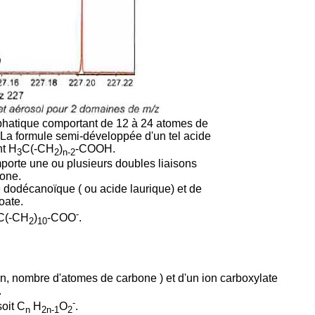
iphatique comportant de 12 à 24 atomes de
La formule semi-développée d'un tel acide
nt H
C(-CH
)
-COOH.
3
2
n-2
mporte une ou plusieurs doubles liaisons
one.
 dodécanoïque ( ou acide laurique) et de
oate.
-
C(-CH
)
-COO
.
2
10
e n, nombre d'atomes de carbone ) et d'un ion carboxylate
.
-
oit C
H
O
.
n
2n-1
2