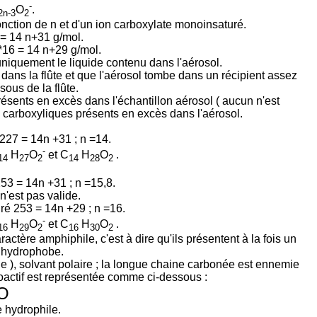
-
O
.
2n-3
2
nction de n et d'un ion carboxylate monoinsaturé.
 = 14 n+31 g/mol.
*16 = 14 n+29 g/mol.
niquement le liquide contenu dans l'aérosol.
 dans la flûte et que l'aérosol tombe dans un récipient assez
sous de la flûte.
présents en excès dans l'échantillon aérosol ( aucun n'est
s carboxyliques présents en excès dans l'aérosol.
 227 = 14n +31 ; n =14.
-
H
O
et
C
H
O
.
14
27
2
14
28
2
253 = 14n +31 ; n =15,8.
 n'est pas valide.
ré 253 = 14n +29 ; n =16.
-
H
O
et
C
H
O
.
16
29
2
16
30
2
ctère amphiphile, c'est à dire qu'ils présentent à la fois un
e hydrophobe.
e ), solvant polaire ; la longue chaine carbonée est ennemie
actif est représentée comme ci-dessous :
O
e hydrophile.