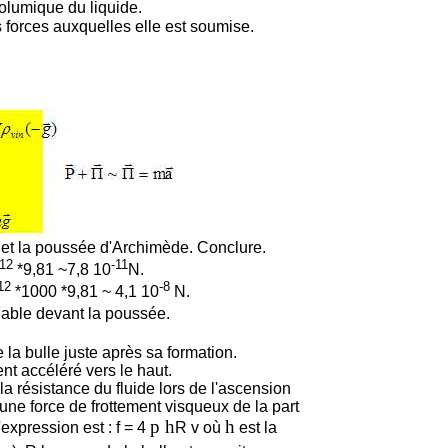
olumique du liquide.
s forces auxquelles elle est soumise.
 et la poussée d'Archimède. Conclure.
-12
-11
*9,81 ~7,8 10
N.
12
-8
*1000 *9,81 ~ 4,1 10
N.
eable devant la poussée.
a bulle juste après sa formation.
t accéléré vers le haut.
la résistance du fluide lors de l'ascension
une force de frottement visqueux de la part
p h
h
expression est : f = 4
R v où
est la