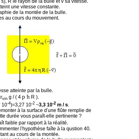
s), R le rayon de la bulle et v sa vitesse.
tteint une vitesse constante.
aphie de la montée de la bulle.
ces au cours du mouvement.
sse atteinte par la bulle.
r
p h
V
g / ( 4
R ).
vin
-4
-2
-2
* 10
)=3,27 10
~
3,3 10
m / s
.
monter à la surface d'une flûte remplie de
e durée vous paraît-elle pertinente ?
ît faible par rapport à la réalité.
mmenter l'hypothèse faîte à la qustion 40.
tant au cours de la montée.