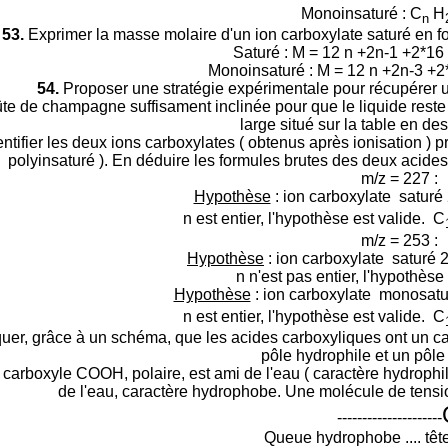
Monoinsaturé :
C
H
n
53.
Exprimer la masse molaire d'un ion carboxylate saturé en fo
Saturé : M = 12 n +2n-1 +2*16
Monoinsaturé :
M = 12 n +2n-3 +2
54.
Proposer une stratégie expérimentale pour récupérer u
lûte de champagne suffisament inclinée pour que le liquide reste
large situé sur la table en des
ntifier les deux ions carboxylates ( obtenus après ionisation ) 
polyinsaturé ). En déduire les formules brutes des deux acide
m/z = 227 :
Hypothèse
: ion carboxylate saturé
n est entier, l'hypothèse est valide.
C
m/z = 253 :
Hypothèse
: ion carboxylate saturé 
n n'est pas entier, l'hypothèse
Hypothèse
: ion carboxylate monosatu
n est entier, l'hypothèse est valide.
C
uer, grâce à un schéma, que les acides carboxyliques ont un cara
pôle hydrophile et un pôl
carboxyle COOH, polaire, est ami de l'eau ( caractère hydrophil
de l'eau,
caractère hydrophobe.
Une molécule de tensio
---------------------
Queue hydrophobe .... têt