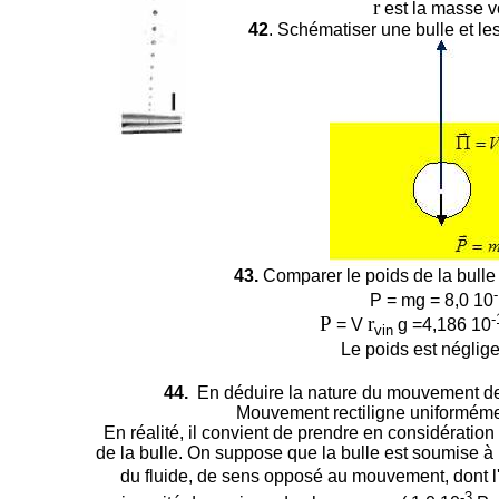
r
est la masse v
42
. Schématiser une bulle et le
43.
Comparer le poids de la bulle
P = mg =
8,0 10
-
P
r
= V
g =4,186 10
vin
Le poids est néglig
44.
En déduire la nature du mouvement de l
Mouvement rectiligne uniformémen
En réalité, il convient de prendre en considération 
de la bulle. On suppose que la bulle est soumise à 
du fluide, de sens opposé au mouvement, dont l'
-3