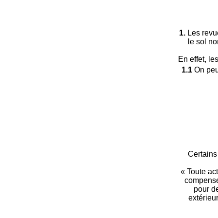
1.
Les revue
le sol no
En effet, l
1.1
On peut
Certains
« Toute act
compenser 
pour d
extérieu