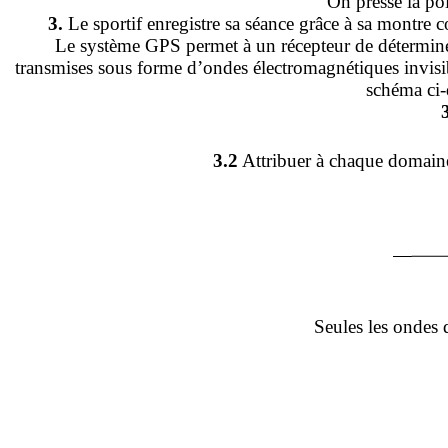
On presse la poi
3.
Le sportif enregistre sa séance grâce à sa montre 
Le système GPS permet à un récepteur de déterminer 
transmises sous forme d’ondes électromagnétiques invisi
schéma ci-
3.2
Attribuer à chaque domaine 
Seules les ondes 