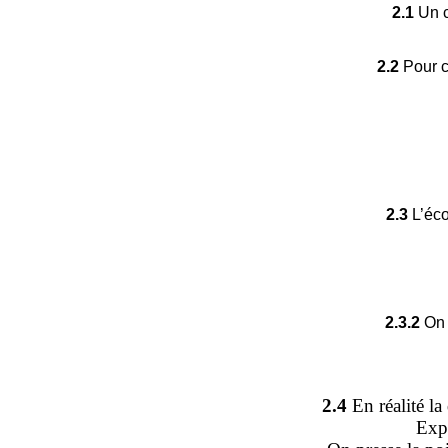
2.1
Un c
2.2
Pour c
2.3
L’éco
2.3.2
On 
2.4
En réalité la
Expl