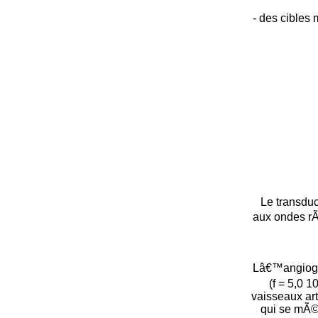
- des cibles
Le transdu
aux ondes rÃ
Lâ€™angiogr
(f = 5,0 1
vaisseaux art
qui se mÃ©l