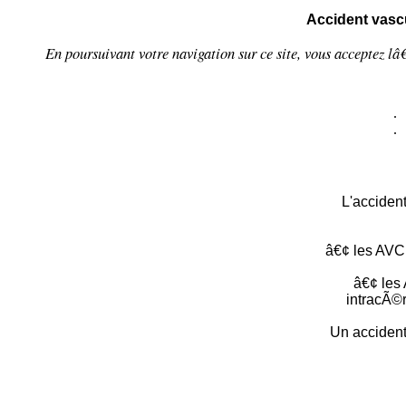
Accident vasc
En poursuivant votre navigation sur ce site, vous acceptez l
.
.
L'acciden
â€¢ les AVC
â€¢ les
intracÃ©
Un accident