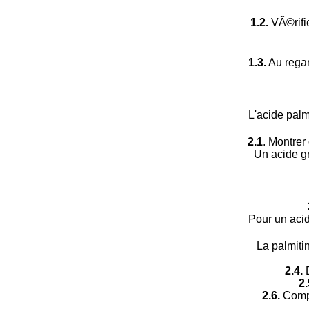
1.2.
VÃ©rifi
1.3.
Au regar
L'acide palm
2.1
. Montrer
Un acide g
Pour un aci
La palmiti
2.4.
D
2.
2.6.
Compl