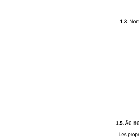
1.3.
Nomm
1.5.
Ã€ lâ€
Les prop