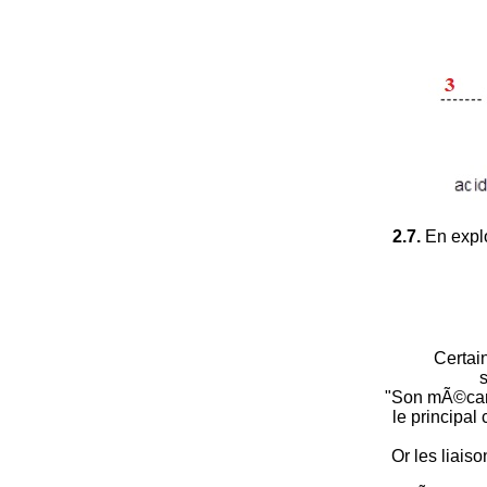
2.7.
En explo
Certai
s
"Son mÃ©canis
le principal
Or les liai