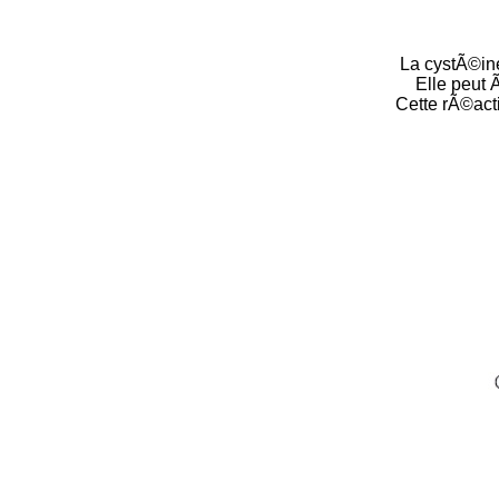
La cystÃ©in
Elle peut 
Cette rÃ©act