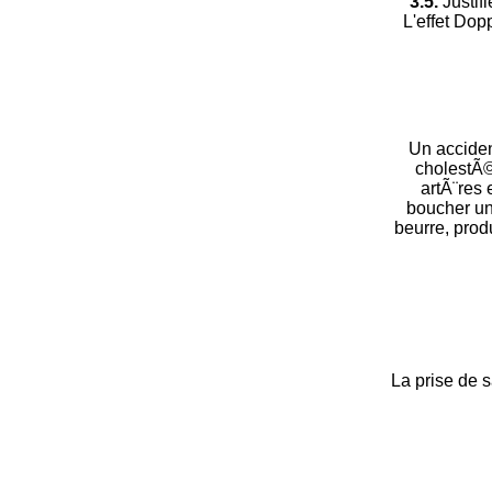
3.5.
Justif
L'effet Dop
Un acciden
cholestÃ©
artÃ¨res 
boucher un
beurre, prod
La prise de 