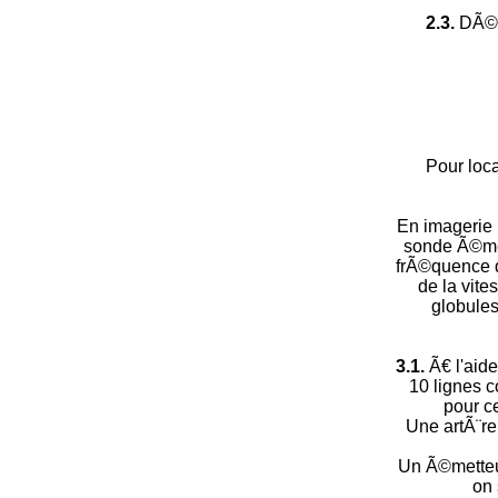
2.3.
DÃ©t
Pour loc
En imagerie 
sonde Ã©met
frÃ©quence d
de la vit
globules
3.1.
Ã€ l'aid
10 lignes 
pour c
Une artÃ¨re
Un Ã©metteur
on 