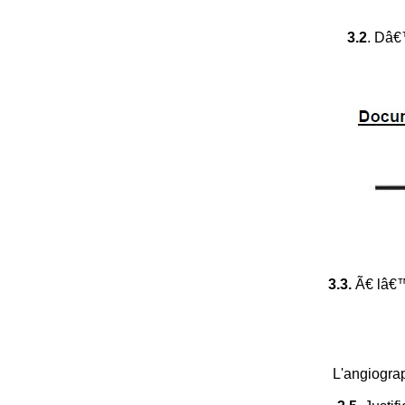
3.2
. Dâ€
3.3.
Ã€ lâ€™
L'angiograp