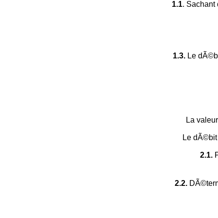
1.1
. Sachant
1.3.
Le dÃ©bi
La valeu
Le dÃ©bit
2.1.
P
2.2.
DÃ©termi