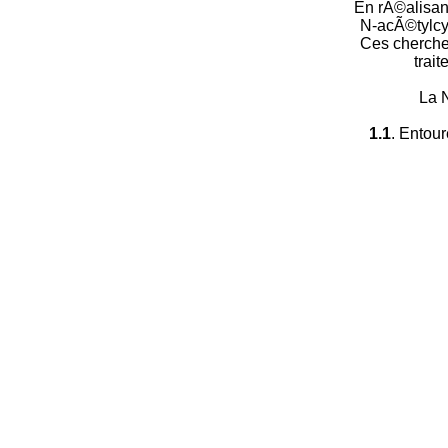
En rÃ©alisant
N-acÃ©tylcys
Ces chercheu
trai
La 
1.1
. Entou