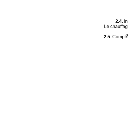
2.4.
In
Le chauffag
2.5.
ComplÃ©t