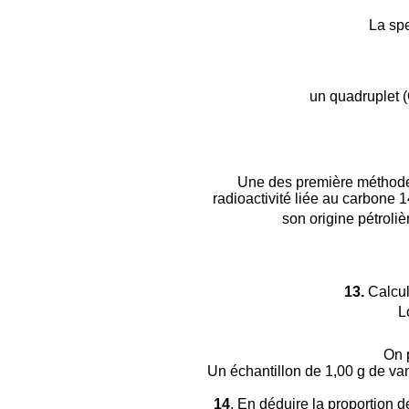
La spe
un quadruplet 
Une des première méthodes 
radioactivité liée au carbone 
son origine pétroli
13.
Calcul
L
On 
Un échantillon de 1,00 g de van
14
. En déduire la proportion d