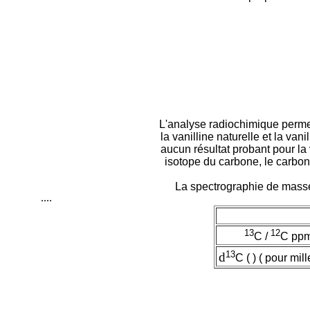
L'analyse radiochimique permet 
la vanilline naturelle et la va
aucun résultat probant pour la v
isotope du carbone, le carbon
La spectrographie de masse
....
13
12
C /
C pp
13
d
C ( ) ( pour mille