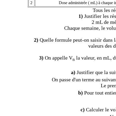
2
Dose administrée ( mL) à chaque in
Tous les ré
1)
Justifier les ré
2 mL de mé
Chaque semaine, le volu
2)
Quelle formule peut-on saisir dans la
valeurs des 
3)
On appelle V
la valeur, en mL, d
n
a)
Justifier que la sui
On passe d'un terme au suivant 
Le prem
b)
Pour tout entie
c)
Calculer le vo