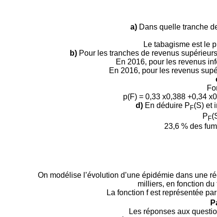
a)
Dans quelle tranche de
Le tabagisme est le p
b)
Pour les tranches de revenus supérieurs 
En 2016, pour les revenus infé
En 2016, pour les revenus supér
For
p(F) = 0,33 x0,388 +0,34 x
d)
En déduire P
(S) et 
F
P
(
F
23,6 % des fume
On modélise l’évolution d’une épidémie dans une r
milliers, en fonction d
La fonction f est représentée pa
P
Les réponses aux questions