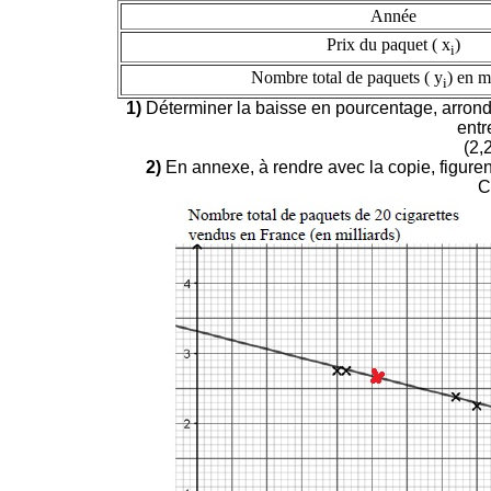
Année
Prix du paquet ( x
)
i
Nombre total de paquets ( y
) en m
i
1)
Déterminer la baisse en pourcentage, arrond
entr
(2,
2)
En annexe, à rendre avec la copie, figure
C