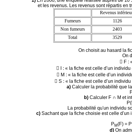
1)
En 2000, une enquête réalisée auprès de 10 5
et les revenus. Les revenus sont répartis en tr
Revenus inférieu
Fumeurs
1126
Non fumeurs
2403
Total
3529
On choisit au hasard la fi
On d
 F : 
 I : « la fiche est celle d’un indivi
 M : « la fiche est celle d’un indi
 S : « la fiche est celle d’un indivi
a)
Calculer la probabilité que l
P
b)
Calculer F ∩ M et int
P(
La probabilité qu'un individu 
c)
Sachant que la fiche choisie est celle d’un 
P
(F) =
P
M
d)
On adme