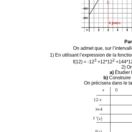
Par
On admet que, sur l’intervalle [
1) En utilisant l’expression de la fonct
3
2
f(12) = -12
+12*12
+144*12
2) On
a)
Étudier l
b)
Construire 
On précisera dans le ta