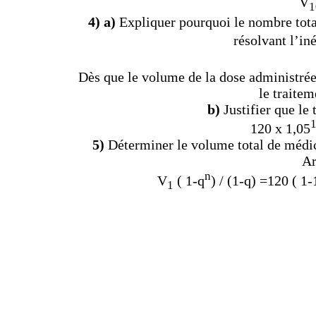
V
1
4) a)
Expliquer pourquoi le nombre total
résolvant l’in
Dès que le volume de la dose administrée 
le traitem
b)
Justifier que le 
120 x 1,05
5)
Déterminer le volume total de médic
Ar
n
V
( 1-q
) / (1-q) =120
( 1-
1