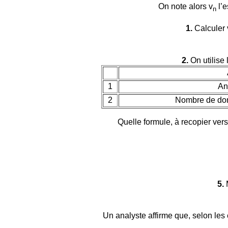
On note alors v
l’e
n
1.
Calculer 
2.
On utilise 
1
An
2
Nombre de don
Quelle formule, à recopier vers
5.
M
Un analyste affirme que, selon les