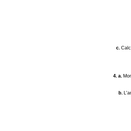
c.
Calcu
4. a.
Mont
b.
L’an