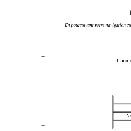
En poursuivant votre navigation sur
......
L’anima
No
.....