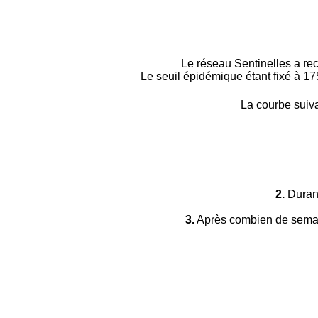
Le réseau Sentinelles a re
Le seuil épidémique étant fixé à 17
La courbe suiva
2.
Duran
3.
Après combien de semain