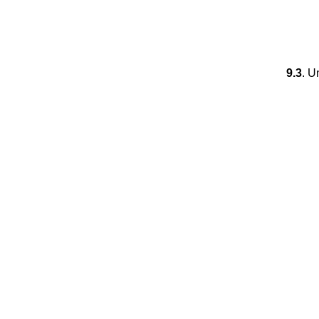
9.3
. U