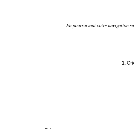
En poursuivant votre navigation sur
......
1.
Ori
.....