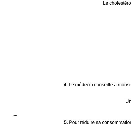
Le cholestérol
4.
Le médecin conseille à monsieur
Un
....
5.
Pour réduire sa consommation 