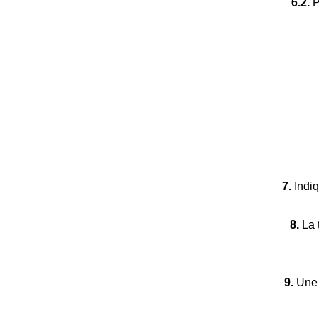
6.2.
P
7.
Indiq
8.
La 
9.
Une 