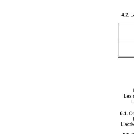
4.2.
La
Les 
L
6.1.
On
L'acti