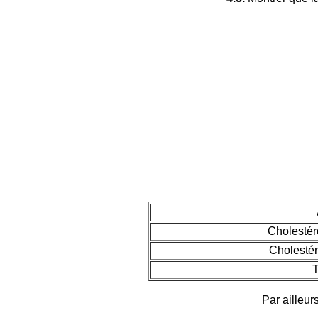
Cholestéro
Cholestéro
T
Par ailleur