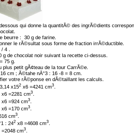
-dessous qui donne la quantitÃ© des ingrÃ©dients correspo
ocolat.
e beurre : 30 g de farine.
onner le rÃ©sultat sous forme de fraction irrÃ©ductible.
/ 4 .
 g de chocolat noir suivant la recette ci-dessus.
= 75 g.
u plus petit gÃ¢teau de la tour CarrÃ©e.
 16 cm ; Ã©tahe nÂ°3 : 16 -8 = 8 cm.
ifier votre rÃ©ponse en dÃ©taillant les calculs.
2
3
3,14 x15
x6 =4241 cm
.
3
x6 =2281 cm
.
3
x6 =924 cm
.
3
x6 =170 cm
.
3
7616 cm
.
2
3
1 : 24
x8 =4608 cm
.
3
 =2048 cm
.