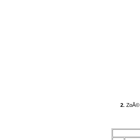
2.
ZoÃ© p