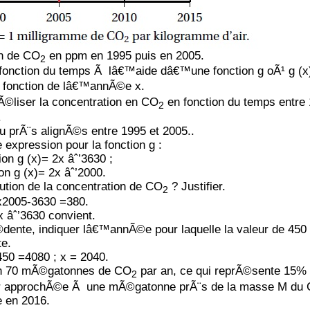
on de CO
en ppm en 1995 puis en 2005.
2
fonction du temps Ã lâ€™aide dâ€™une fonction g oÃ¹ g (x)
fonction de lâ€™annÃ©e x.
Ã©liser la concentration
en CO
en fonction du temps entre
2
.
u prÃ¨s alignÃ©s entre 1995 et 2005..
 expression pour la fonction g :
n g (x)= 2x âˆ’3630 ;
n g (x)= 2x âˆ’2000.
tion de la concentration de CO
? Justifier.
2
x2005-3630 =380.
 âˆ’3630 convient.
Ã©dente, indiquer lâ€™annÃ©e pour laquelle la valeur de 45
te.
50 =4080 ; x = 2040.
ron 70 mÃ©gatonnes de CO
par an, ce qui reprÃ©sente 15%
2
eur approchÃ©e Ã une mÃ©gatonne prÃ¨s de la masse M du
 en 2016.