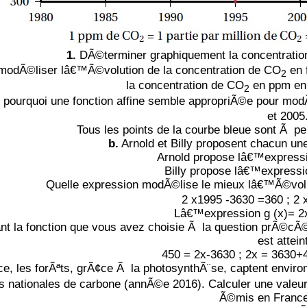
1.
DÃ©terminer graphiquement la concentrati
modÃ©liser lâ€™Ã©volution de la concentration de CO
en 
2
la concentration de CO
en ppm en 
2
 pourquoi une fonction affine semble appropriÃ©e pour mod
et 2005
Tous les points de la courbe bleue sont Ã pe
b.
Arnold et Billy proposent chacun une
Arnold propose lâ€™expressio
Billy propose lâ€™expressio
Quelle expression modÃ©lise le mieux lâ€™Ã©volu
2 x1995 -3630 =360 ; 2 
Lâ€™expression g (x)= 2x
sant la fonction que vous avez choisie Ã la question prÃ©c
est attein
450 = 2x-3630 ; 2x = 3630+4
e, les forÃªts, grÃ¢ce Ã la photosynthÃ¨se, captent envi
 nationales de carbone (annÃ©e 2016). Calculer une val
Ã©mis en France