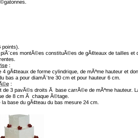
Ã©gatonnes.
 points).
x piÃ¨ces montÃ©es constituÃ©es de gÃ¢teaux de tailles et 
rentes.
Pise
:
 gÃ¢teaux de forme cylindrique, de mÃªme hauteur et dont
 bas a pour diamÃ¨tre 30 cm et pour hauteur 6 cm.
rÃ©e
:
 de 3 pavÃ©s droits Ã base carrÃ©e de mÃªme hauteur. L
nue de 8 cm Ã chaque Ã©tage.
e la base du gÃ¢teau du bas mesure 24 cm.