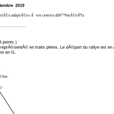
ptembre 2019
icitÃ©s adaptÃ©es Ã vos centres dâ€™intÃ©rÃªts.
 points )
 reprÃ©sentÃ© en traits pleins. Le dÃ©part du rallye est en 
st en G.