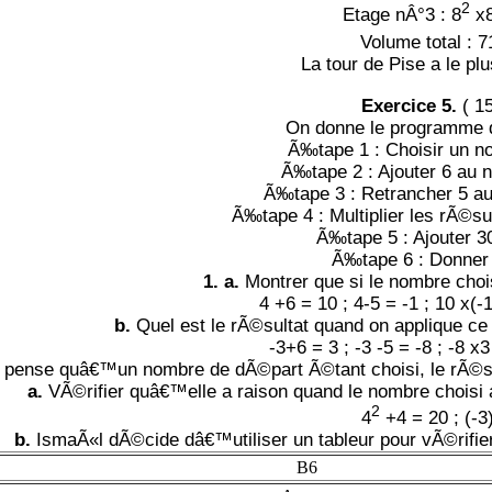
2
Etage nÂ°3 :
8
x8
Volume total : 
La tour de Pise a le pl
Exercice 5.
( 1
On donne le programme de
Ã‰tape 1 : Choisir un 
Ã‰tape 2 : Ajouter 6 au
Ã‰tape 3 : Retrancher 5 a
Ã‰tape 4 : Multiplier les rÃ©su
Ã‰tape 5 : Ajouter 3
Ã‰tape 6 : Donner 
1. a.
Montrer que si le nombre choisi
4 +6 = 10 ; 4-5 = -1 ; 10 x(-
b.
Quel est le rÃ©sultat quand on applique c
-3+6 = 3 ; -3 -5 = -8 ; -8 x
ense quâ€™un nombre de dÃ©part Ã©tant choisi, le rÃ©su
a.
VÃ©rifier quâ€™elle a raison quand le nombre choisi a
2
4
+4 = 20 ; (-3
b.
IsmaÃ«l dÃ©cide dâ€™utiliser un tableur pour vÃ©rifie
B6