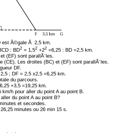
 est Ã©gale Ã 2,5 km.
2
2
2
 BCD : BD
= 1,5
+2
=6,25 : BD =2,5 km.
 et (EF) sont parallÃ¨les.
te (CE). L
es droites (BC) et (EF) sont parallÃ¨les.
ngueur DF.
 2,5 ; DF = 2,5 x2,5 =6,25 km.
otale du parcours.
,25 +3,5 =19,25 km.
km/h pour aller du point A au point B.
aller du point A au point B?
minutes et secondes.
 26,25 minutes ou 26 min 15 s.