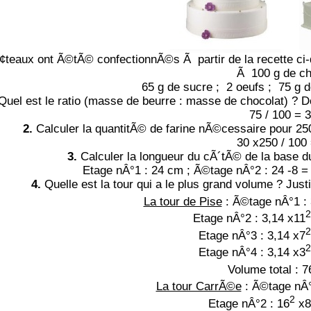
¢teaux ont Ã©tÃ© confectionnÃ©s Ã partir de la recette ci
Ã 100 g de ch
65 g de sucre ; 2 oeufs ; 75 g d
Quel est le ratio (masse de beurre : masse de chocolat) ? D
75 / 100 = 3 
2.
Calculer la quantitÃ© de farine nÃ©cessaire pour 250
30 x250 / 100 
3.
Calculer la longueur du cÃ´tÃ© de la base d
Etage nÂ°1 : 24 cm ; Ã©tage nÂ°2 : 24 -8 =
4.
Quelle est la tour qui a le plus grand volume ? Just
La tour de Pise
: Ã©tage nÂ°1 : 
2
Etage nÂ°2 :
3,14 x11
2
Etage nÂ°3 :
3,14 x7
2
Etage nÂ°4 :
3,14 x3
Volume total : 
La tour CarrÃ©e
:
Ã©tage nÂ°
2
Etage nÂ°2 :
16
x8