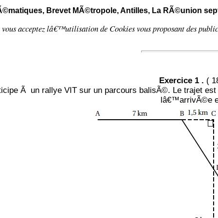
©matiques, Brevet MÃ©tropole, Antilles, La RÃ©union se
e, vous acceptez lâ€™utilisation de
Cookies
vous proposant
des publ
Exercice 1 .
( 18
ticipe Ã un rallye VIT sur un parcours balisÃ©. Le trajet est
lâ€™arrivÃ©e e