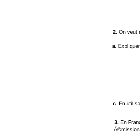
2.
On veut 
a.
Expliquer
c.
En utili
3.
En Franc
Ã©missions