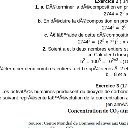
Exercice 2
( 14
1. a.
DÃ©terminer la dÃ©composition en pro
3
2744 = 2
x
b.
En dÃ©duire la dÃ©composition en prod
2
6
2744
=
2
c.
Ã€ lâ€™aide de cette dÃ©composition
2
2
2
3
2744
=
(2
x 7
)
; x 
2.
Soient a et b deux nombres entiers s
a.
Calculer b lorsq
2
3
2x3
b
= 100
= 10
=(1
©terminer deux nombres entiers a et b supÃ©rieurs Ã 2 et
b = 8 et a
Exercice 3
(17 
Les activitÃ©s humaines produisent du dioxyde de carbon
e suivant reprÃ©sente lâ€™Ã©volution de la concentratio
(en annÃ©