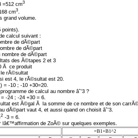
3
 =512 cm
3
7168 cm
.
us grand volume.
5 points).
 calcul suivant :
nombre de dÃ©part
 nombre de dÃ©part
u nombre de dÃ©part
ltats des Ã©tapes 2 et 3
0 Ã ce produit
le rÃ©sultat
 est 4, le rÃ©sultat est 20.
1) = -10 ; -10 +30=20.
e programme de calcul au nombre âˆ’3 ?
3 = -24 ; -24 +30 = 6.
ltat est Ã©gal Ã la somme de ce nombre et de son carrÃ©
u dÃ©part vaut 4, et aussi quand on choisit âˆ’3.
2
)
-3 = 6.
r lâ€™affirmation de ZoÃ© sur quelques exemples.
=B1+B1^2