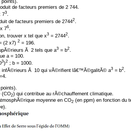
 points).
duit de facteurs premiers de 2 744.
3
 7
.
2
uit de facteurs premiers de 2744
.
6
x 7
.
3
2
, trouver x tel que x
= 2744
.
2
= (2 x7)
= 196.
3
2
upÃ©rieurs Ã 2 tels que a
= b
.
ue a = 100.
3
2
0
)
; b = 1000.
3
2
 infÃ©rieurs Ã 10 qui vÃ©rifient lâ€™Ã©galitÃ© a
= b
.
 =4.
points).
e (CO
) qui contribue au rÃ©chauffement climatique.
2
n atmosphÃ©rique moyenne en CO
(en ppm) en fonction du 
2
e).