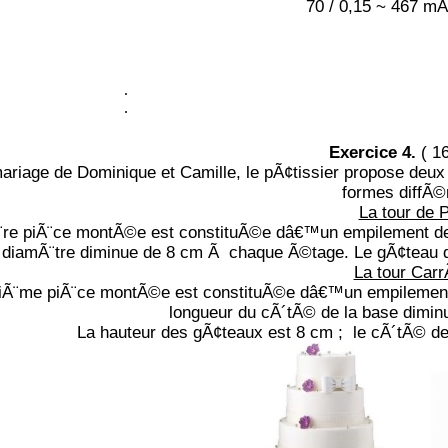
70 / 0,15 ~ 467 m
.
.
Exercice 4.
( 16
mariage de Dominique et Camille, le pÃ¢tissier propose deu
formes diffÃ©
La tour de 
¨re piÃ¨ce montÃ©e est constituÃ©e dâ€™un empilement de 4
diamÃ¨tre diminue de 8 cm Ã chaque Ã©tage. Le gÃ¢teau du
La tour Car
iÃ¨me piÃ¨ce montÃ©e est constituÃ©e dâ€™un empilement
longueur du cÃ´tÃ© de la base dimi
La hauteur des gÃ¢teaux est 8 cm ; le cÃ´tÃ© d