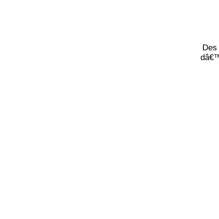
Des 
dâ€™a