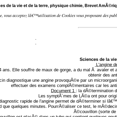
es de la vie et de la terre, physique chimie, Brevet AmÃ©r
te, vous acceptez lâ€™utilisation de
Cookies
vous proposant
des pub
.
.
Sciences de la vie 
L'angine d
 ans. Elle souffre de maux de gorge, a du mal Ã avaler et 
obtenir des ant
n diagnostique une angine provoquÃ©e par un microorganism
effectuer des examens complÃ©mentaires car les ant
Document 1
: la dÃ©termination 
Les symptÃ´mes de LÃ©a ont pour origine
diagnostic rapide de l'angine permet de dÃ©terminer si lâ€™o
d que quelques minutes. PourrÃ©aliser ce test, le mÃ©deci
Ã©couvillon (sorte de 
villon est placÃ© dans un tube qui contient quelques gout