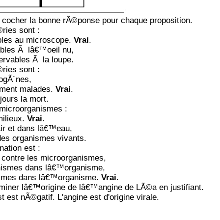
 cocher la bonne rÃ©ponse pour chaque proposition.
ries sont :
ables au microscope.
Vrai
.
ibles Ã lâ€™oeil nu,
ervables Ã la loupe.
ries sont :
hogÃ¨nes,
©ment malades.
Vrai
.
jours la mort.
microorganismes :
milieux.
Vrai
.
ir et dans lâ€™eau,
des organismes vivants.
ation est :
contre les microorganismes,
ganismes dans lâ€™organisme,
ismes dans lâ€™organisme.
Vrai
.
iner lâ€™origine de lâ€™angine de LÃ©a en justifiant.
t est nÃ©gatif. L'angine est d'origine virale.