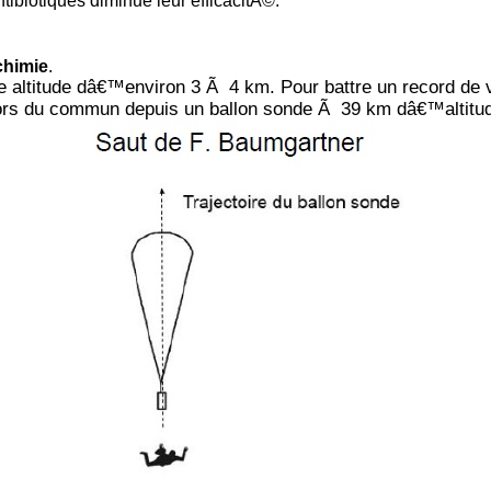
ntibiotiques diminue leur efficacitÃ©.
chimie
.
e altitude dâ€™environ 3 Ã 4 km. Pour battre un record de 
ors du commun depuis un ballon sonde Ã 39 km dâ€™altitu