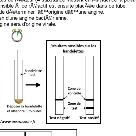
sible Ã ce rÃ©actif est ensuite placÃ©e dans ce tube.
t de dÃ©terminer lâ€™origine dâ€™une angine.
a bien d'une angine bactÃ©rienne.
ngine sera d'origine virale.