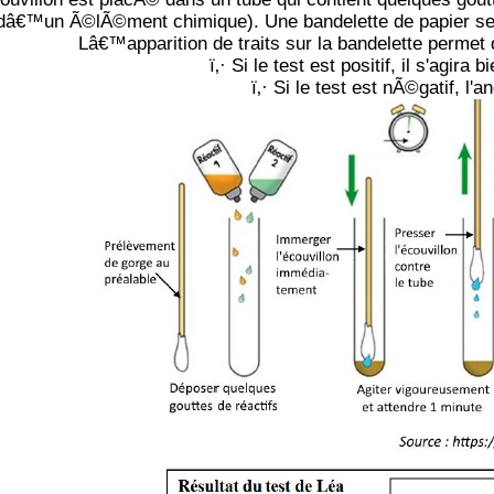
dâ€™un Ã©lÃ©ment chimique). Une bandelette de papier sen
Lâ€™apparition de traits sur la bandelette perme
ï‚· Si le test est positif, il s'agir
ï‚· Si le test est nÃ©gatif, l'a