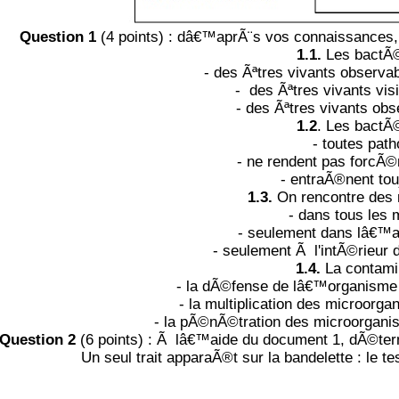
Question 1
(4 points) : dâ€™aprÃ¨s vos connaissances,
1.1.
Les bactÃ©
- des Ãªtres vivants observ
- des Ãªtres vivants vis
- des Ãªtres vivants obs
1.2
. Les bactÃ©
- toutes pat
- ne rendent pas forcÃ
- entraÃ®nent tou
1.3.
On rencontre des 
- dans tous les 
- seulement dans lâ€™a
- seulement Ã l'intÃ©rieur 
1.4.
La contamin
- la dÃ©fense de lâ€™organisme 
- la multiplication des microor
- la pÃ©nÃ©tration des microorgan
Question 2
(6 points) : Ã lâ€™aide du document 1, dÃ©term
Un seul trait apparaÃ®t sur la bandelette : le tes