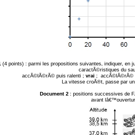
1
(4 points) : parmi les propositions suivantes, indiquer, en j
caractÃ©ristiques du sau
accÃ©lÃ©rÃ© puis ralenti ;
vrai
; accÃ©lÃ©rÃ© p
La vitesse croÃ®t, passe par u
Document 2
: positions successives de F
avant lâ€™ouvertur