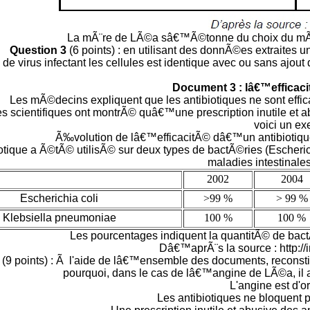
La mÃ¨re de LÃ©a sâ€™Ã©tonne du choix du mÃ©
Question 3
(6 points) : en utilisant des donnÃ©es extraites 
de virus infectant les cellules est identique avec ou sans ajout 
Document 3 : lâ€™efficaci
Les mÃ©decins expliquent que les antibiotiques ne sont effic
 scientifiques ont montrÃ© quâ€™une prescription inutile et a
voici un ex
Ã‰volution de lâ€™efficacitÃ© dâ€™un antibiotiq
iotique a Ã©tÃ© utilisÃ© sur deux types de bactÃ©ries (Escheri
maladies intestinale
2002
2004
Escherichia coli
>99 %
> 99 %
Klebsiella pneumoniae
100 %
100 %
Les pourcentages indiquent la quantitÃ© de bactÃ
Dâ€™aprÃ¨s la source : http://
4
(9 points) : Ã l'aide de lâ€™ensemble des documents, reconst
pourquoi, dans le cas de lâ€™angine de LÃ©a, il a
L'angine est d'or
Les antibiotiques ne bloquent p