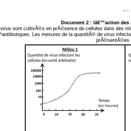
..
..
Document 2 : lâ€™action des a
virus sont cultivÃ©s en prÃ©sence de cellules dans des mi
ntibiotiques. Les mesures de la quantitÃ© de virus infectan
prÃ©sentÃ©es 