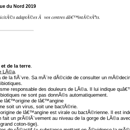
ique du Nord 2019
licitÃ©s adaptÃ©es Ã vos centres dâ€™intÃ©rÃªts.
et de la terre
.
e LÃ©a
.
a de la fiÃ¨vre. Sa mÃ¨re dÃ©cide de consulter un mÃ©deci
ibiotiques.
e responsable des douleurs de LÃ©a. Il lui indique quâ€™
ibiotiques ne sont pas donnÃ©s automatiquement.
de lâ€™origine de lâ€™angine
 soit un virus, soit une bactÃ©rie.
rigine de lâ€™angine est virale ou bactÃ©rienne. Il est indo
n fait un prÃ©lÃ¨vement au niveau de la gorge de LÃ©a ave
grand coton-tige).
tes de rÃ©actif (= substance mettant en Ã©vidence la prÃ