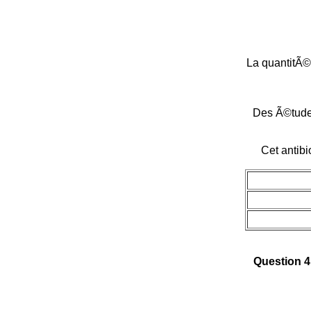
La quantitÃ© 
Des Ã©tudes
Cet antib
Question 