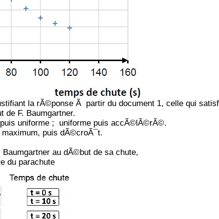
ustifiant la rÃ©ponse Ã partir du document 1, celle qui satisf
t de F. Baumgartner.
uis uniforme ; uniforme puis accÃ©lÃ©rÃ©.
n maximum, puis dÃ©croÃ¯t.
. Baumgartner au dÃ©but de sa chute,
e du parachute