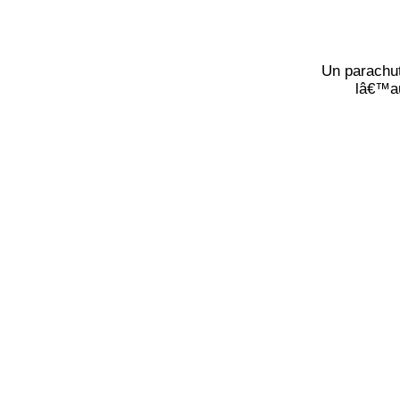
Un parachut
lâ€™au