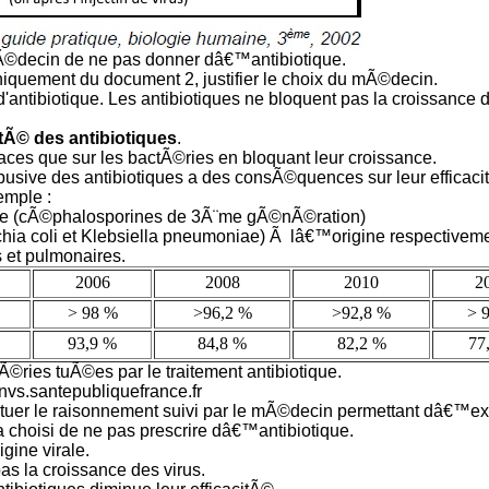
decin de ne pas donner dâ€™antibiotique.
uniquement du document 2, justifier le choix du mÃ©decin.
d'antibiotique. Les antibiotiques ne bloquent pas la croissance d
tÃ© des antibiotiques
.
aces que sur les bactÃ©ries en bloquant leur croissance.
busive des antibiotiques a des consÃ©quences sur leur efficaci
emple :
ue (cÃ©phalosporines de 3Ã¨me gÃ©nÃ©ration)
chia coli et Klebsiella pneumoniae) Ã lâ€™origine respectivem
s et pulmonaires.
2006
2008
2010
2
> 98 %
>96,2 %
>92,8 %
> 
93,9 %
84,8 %
82,2 %
77
©ries tuÃ©es par le traitement antibiotique.
invs.santepubliquefrance.fr
ituer le raisonnement suivi par le mÃ©decin permettant dâ€™ex
 choisi de ne pas prescrire dâ€™antibiotique.
igine virale.
as la croissance des virus.