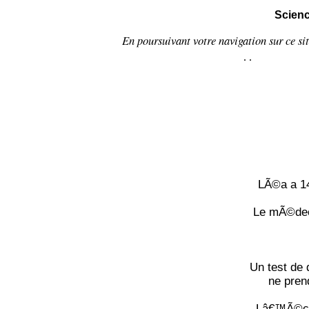
Scienc
En poursuivant votre navigation sur ce si
.
.
LÃ©a a 14
Le mÃ©deci
Un test de 
ne pren
Lâ€™Ã©cou