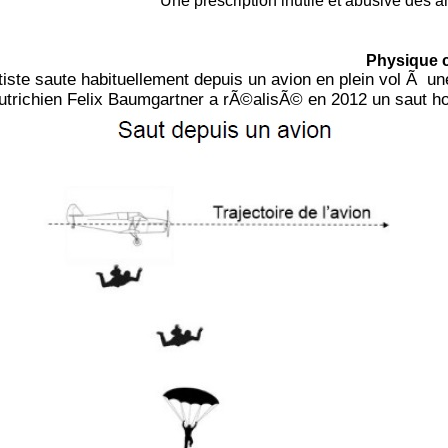
Une prescription inutile et abusive des a
Physique 
iste saute habituellement depuis un avion en plein vol Ã un
trichien Felix Baumgartner a rÃ©alisÃ© en 2012 un saut h