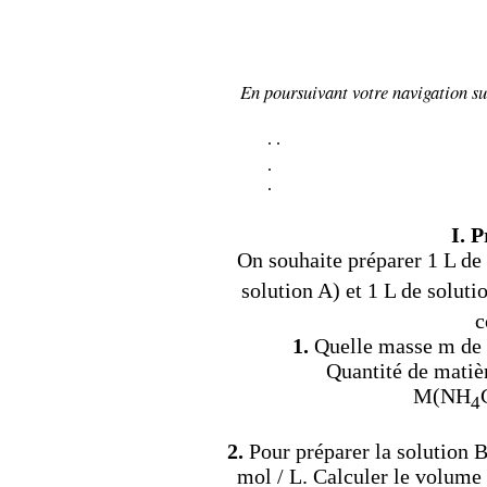
En poursuivant votre navigation sur
.
.
.
.
I. 
On souhaite préparer 1 L d
solution A) et 1 L de solu
c
1.
Quelle masse m de 
Quantité de matiè
M(NH
4
2.
Pour préparer la solution B
mol / L. Calculer le volume