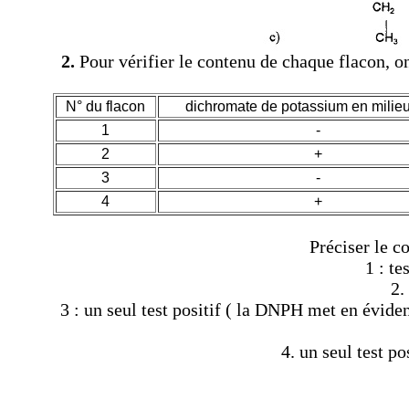
2.
Pour vérifier le contenu de chaque flacon, on
N° du flacon
dichromate de potassium en milie
1
-
2
+
3
-
4
+
Préciser le c
1 : te
2.
3 : un seul test positif ( la DNPH met en évide
4. un seul test po