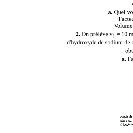
a.
Quel vol
Facteu
Volume 
2.
On prélève v
= 10 mL
1
d'hydroxyde de sodium de 
ob
a.
Fa