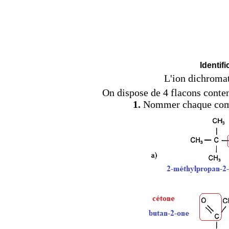
Identif
L'ion dichromat
On dispose de 4 flacons conte
1.
Nommer chaque compos