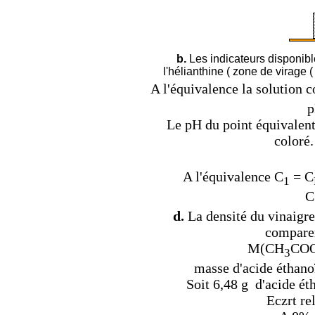
b.
Les indicateurs disponible
l'hélianthine ( zone de virage ( 
A l'équivalence la solution c
p
Le pH du point équivalent 
coloré.
A l'équivalence C
= C
1
C
d.
La densité du vinaigre 
comparer 
M(CH
COO
3
masse d'acide éthanoï
Soit 6,48 g d'acide ét
Eczrt rel