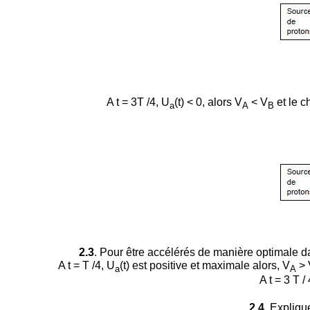
A t = 3T /4,
U
(t) < 0, alors V
< V
et le c
a
A
B
2.3
. Pour être accélérés de manière optimale d
A t = T /4,
U
(t) est positive et maximale alors, V
> 
a
A
A t = 3 T 
2.4.
Explique