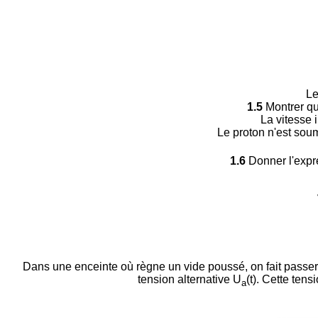
Le
1.5
Montrer que
La vitesse i
Le proton n'est soumi
1.6
Donner l'expre
Dans une enceinte où règne un vide poussé, on fait passer 
tension alternative U
(t). Cette ten
a