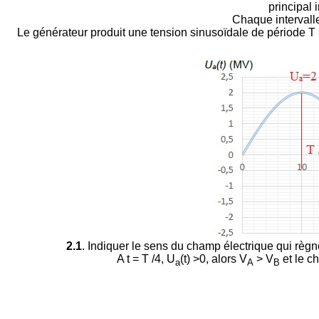
principal
Chaque intervall
Le générateur produit une tension sinusoïdale de période T 
2.1
. Indiquer le sens du champ électrique qui règne 
A t = T /4,
U
(t) >0, alors V
> V
et le ch
a
A
B