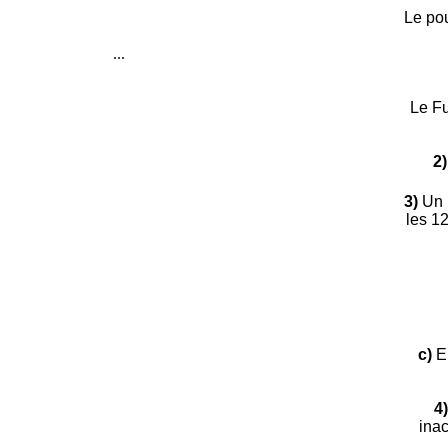
Le pou
...
Le Fu
2)
3)
Un p
les 1
c)
E
4)
inac