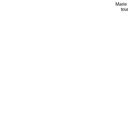
Marie 
tou