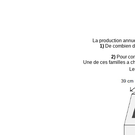
La production annue
1)
De combien de
2)
Pour cont
Une de ces familles a ch
Le