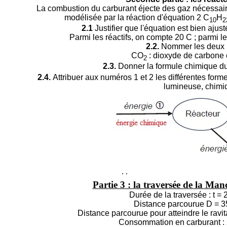
La combustion du carburant éjecte des gaz nécessair
modélisée par la réaction d'équation 2 C
H
10
2
2.1
Justifier que l'équation est bien ajus
Parmi les réactifs, on compte 20 C ; parmi l
2.2.
Nommer les deux p
CO
: dioxyde de carbone 
2
2.3.
Donner la formule chimique du
2.4.
Attribuer aux numéros 1 et 2 les différentes forme
lumineuse, chimi
.
.
Partie 3 : la traversée de la Man
Durée de la traversée : t = 
Distance parcourue D = 3
Distance parcourue pour atteindre le ravit
Consommation en carburant : 2