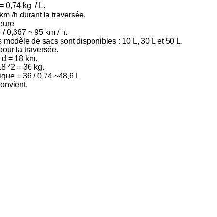
= 0,74 kg / L.
m /h durant la traversée.
eure.
/ 0,367 ~ 95 km / h.
 modèle de sacs sont disponibles : 10 L, 30 L et 50 L.
pour la traversée.
 d = 18 km.
8 *2 = 36 kg.
ue = 36 / 0,74 ~48,6 L.
onvient.