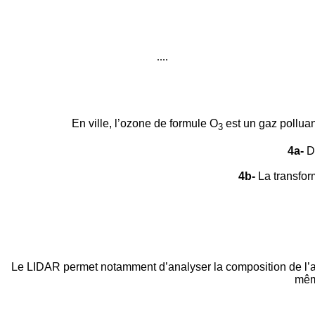
....
En ville, l’ozone de formule O
est un gaz polluan
3
4a-
Do
4b-
La transfor
Le LIDAR permet notamment d’analyser la composition de l’air 
même