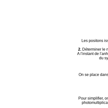
Les positons iss
2.
Déterminer le n
A l'instant de l'a
du sy
On se place dans 
Pour simplifier, 
photomultiplica