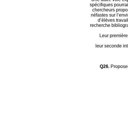
spécifiques pourra
chercheurs propos
néfastes sur l’env
d’élèves travai
recherche bibliogr
Leur première 
leur seconde inte
Q26.
Proposer 