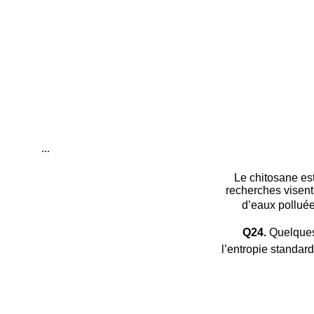
...
Le chitosane est
recherches visent
d’eaux polluée
Q24.
Quelques-
l’entropie standar