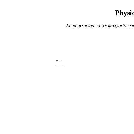
Physiq
En poursuivant votre navigation sur
..
..
......