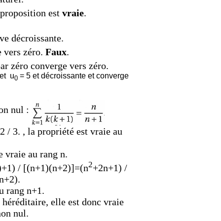
proposition est
vraie
.
ive décroissante.
 vers zéro.
Faux
.
ar zéro converge vers zéro.
et u
= 5 et décroissante et converge
0
on nul :
 2 / 3.
, la propriété est vraie au
e vraie au rang n
.
2
)+1) /
[(n+1)(n+2)]=(n
+2n+1) /
n+2).
au rang n+1.
 héréditaire, elle est donc vraie
non nul.