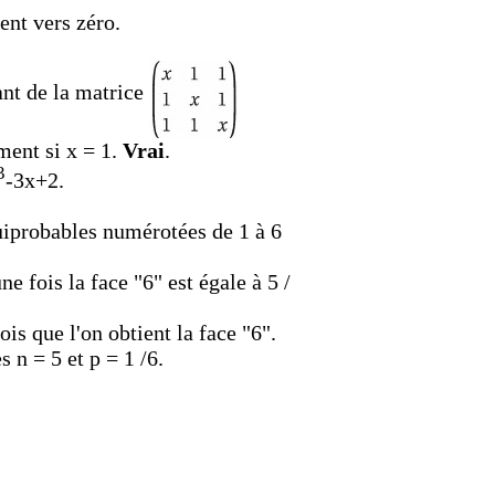
ent vers zéro.
ant de la matrice
ement si x = 1.
Vrai
.
3
-3x+2.
quiprobables numérotées de 1 à 6
e fois la face "6" est égale à 5 /
is que l'on obtient la face "6".
 n = 5 et p = 1 /6.