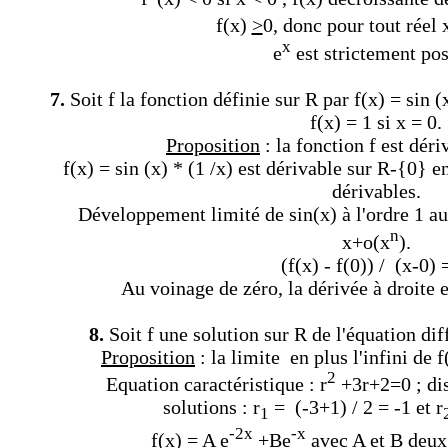
f(x)
>
0, donc
pour tout réel x
x
e
est strictement posi
7.
Soit f la fonction définie sur R par f(x) = sin (
f(x) = 1 si x = 0.
Proposition
: la fonction f est dér
f(x) = sin (x) * (1 /x) est dérivable sur R-{0} e
dérivables.
Développement limité de sin(x) à l'ordre 1 au
n
x+o(x
).
(f(x) - f(0)) / (x-0) 
Au voinage de zéro, la dérivée à droite e
8.
Soit f une solution sur R de l'équation dif
Proposition
: la limite en plus l'infini de f
2
Equation caractéristique : r
+3r+2=0 ; di
solutions : r
= (-3+1) / 2 = -1 et r
1
-2x
-x
f(x) = A e
+Be
avec A et B deux 