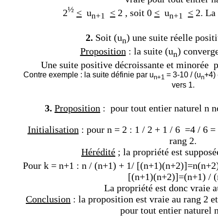
½
2
<
u
<
2 , soit 0
<
u
<
2. La 
n+1
n+1
2.
Soit (u
) une suite réelle posit
n
Proposition
: la suite (u
) converge
n
Une suite positive décroissante et minorée p
Contre exemple : la suite définie par u
= 3-10 / (u
+4) 
n+1
n
vers 1.
3.
Proposition
: pour tout entier naturel n n
Initialisation
:
pour n = 2 : 1 / 2 + 1 / 6 =4 / 6 =
rang 2.
Hérédité
; la propriété est supposé
Pour k = n+1 : n / (n+1) + 1/ [(n+1)(n+2)]=n(n+2
[(n+1)(n+2)]=(n+1) / (
La propriété est donc vraie 
Conclusion
: la proposition est vraie au rang 2 et
pour tout entier naturel 