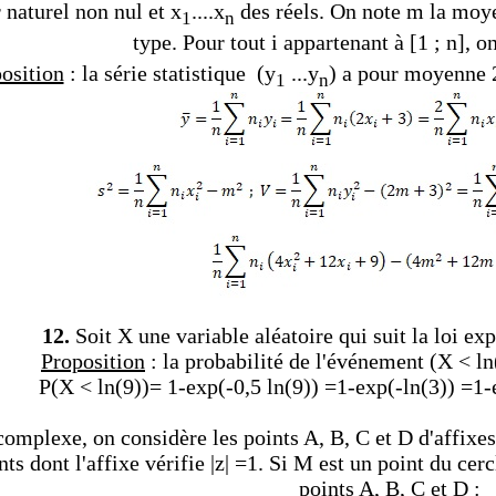
 naturel non nul et x
....x
des réels. On note m la moyen
1
n
type. Pour tout i appartenant à [1 ; n], o
osition
: la série statistique (y
...y
) a pour moyenne 
1
n
12.
Soit X une variable aléatoire qui suit la loi ex
Proposition
: la probabilité de l'événement (X < ln(
P(
X < ln(9))= 1-exp(-0,5 ln(9)) =1-exp(-ln(3)) =1-e
omplexe, on considère les points A, B, C et D d'affixes 1
ts dont l'affixe vérifie |z| =1. Si M est un point du ce
points A, B, C et D :