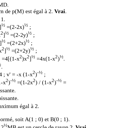
MD.
m de p(M) est égal à 2.
Vrai
.
1.
½
½
]
=(2-2x)
;
2
½
½
x
]
=(2-2y)
;
½
½
]
=(2+2x)
;
2
½
½
x
]
=(2+2y)
;
½
2
2
½
2
½
=
4[(1-x
)x
]
=4x
(1-x
)
.
½
.
2
-½
4 ; v' = -x
(
1-x
)
;
2
-½
2
2
-½
1-x
)
=
(
1-2x
)
/
(
1-x
)
=
issante.
oissante.
aximum égal à 2.
rmé, soit A(1 ; 0) et B(0 ; 1).
½
 2
MB est un cercle de rayon 2.
Vrai
.