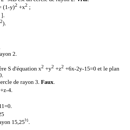
2
2
 (1-y)
+x
;
].
2
).
.
rayon 2.
2
2
2
ère S d'équation x
+y
+z
+6x-2y-15=0 et le plan
0.
 cercle de rayon 3.
Faux
.
+z-4.
11=0.
25
½
rayon 15,25
.