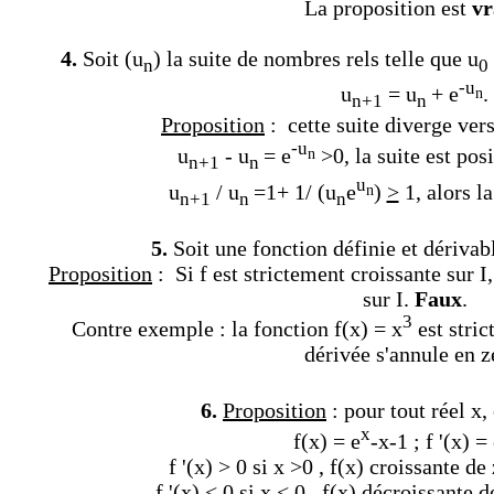
La proposition est
vr
4.
Soit (u
) la suite de nombres rels telle que u
n
0
-u
u
= u
+ e
.
n
n+1
n
Proposition
: cette suite diverge vers
-u
u
- u
= e
>0, la suite est posi
n
n+1
n
u
u
/ u
=1+ 1/ (u
e
)
>
1, alors la
n
n+1
n
n
5.
Soit une fonction définie et dérivabl
Proposition
: Si f est strictement croissante sur I,
sur I.
Faux
.
3
Contre exemple : la fonction f(x) = x
est stric
dérivée s'annule en z
6.
Proposition
: pour tout réel x,
x
f(x) = e
-x-1 ; f '(x) =
f '(x) > 0 si x >0 , f(x) croissante de 
f '(x) < 0 si x < 0 , f(x) décroissante d