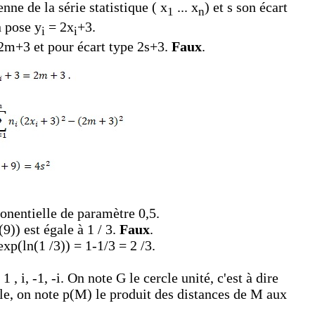
ne de la série statistique ( x
... x
) et s son écart
1
n
n pose y
= 2x
+3.
i
i
2m+3 et pour écart type 2s+3.
Faux
.
ponentielle de paramètre 0,5.
9)) est égale à 1 / 3.
Faux
.
xp(ln(1 /3)) = 1-1/3 = 2 /3.
 , i, -1, -i. On note
G
le cercle unité, c'est à dire
rcle, on note p(M) le produit des distances de M aux