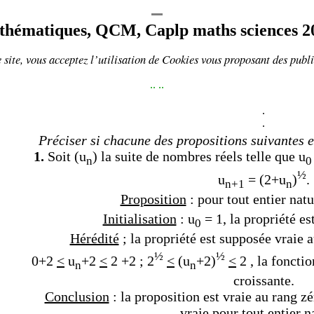
thématiques, QCM
, Caplp maths sciences 2
 site, vous acceptez l’utilisation de
Cookies
vous proposant
des publi
..
..
.
.
Préciser si chacune des propositions suivantes es
1.
Soit (u
) la suite de nombres réels telle que u
n
0
½
u
= (2+u
)
.
n+1
n
Proposition
: pour tout entier natu
Initialisation
: u
= 1, la propriété es
0
Hérédité
; la propriété est supposée vraie a
½
½
0+2
<
u
+2
<
2 +2 ;
2
<
(u
+2)
<
2 , la fonctio
n
n
croissante.
Conclusion
: la proposition est vraie au rang zé
vraie pour tout entier n