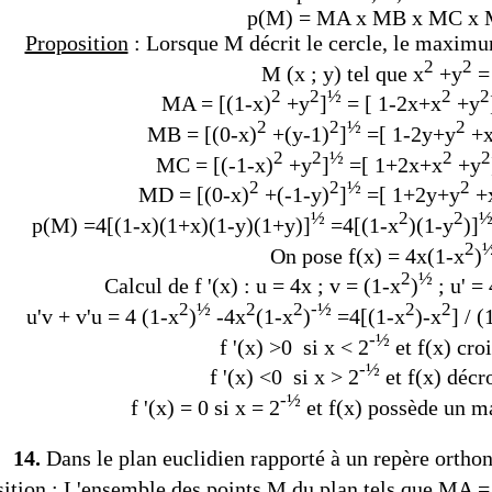
p(M) = MA x MB x MC x 
Proposition
: Lorsque M décrit le cercle, le maximu
2
2
M (x ; y) tel que x
+y
= 
2
2
½
2
2
MA = [(1-x)
+y
]
=
[ 1-2x+x
+y
2
2
½
2
MB = [(0-x)
+(y-1)
]
=
[ 1-2y+y
+
2
2
½
2
2
MC = [(-1-x)
+y
]
=
[ 1+2x+x
+y
2
2
½
2
MD = [(0-x)
+(-1-y)
]
=
[ 1+2y+y
+
½
2
2
p(M) =4[(1-x)(1+x)(1-y)(1+y)]
=4[(1-x
)(1-y
)]
2
On pose f(x) =
4x
(1-x
)
2
½
Calcul de f '(x) : u = 4x ; v = (
1-x
)
; u' = 
2
½
2
2
-½
2
2
u'v + v'u = 4
(
1-x
)
-4x
(
1-x
)
=4[
(
1-x
)-x
] /
(
-½
f '(x) >0 si x < 2
et f(x) cro
-½
f '(x) <0 si x > 2
et f(x) décr
-½
f '(x) = 0 si x =
2
et f(x) possède un m
14.
Dans le plan euclidien rapporté à un repère orthono
ition
: L'ensemble des points M du plan tels que MA =