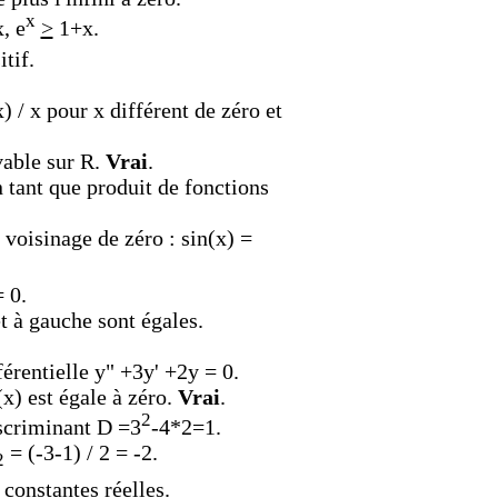
x
, e
>
1+x.
tif.
x) / x pour x différent de zéro et
ivable sur R.
Vrai
.
n tant que produit de fonctions
 voisinage de zéro : sin(x) =
= 0.
t à gauche sont égales.
férentielle y" +3y' +2y = 0.
(x) est égale à zéro.
Vrai
.
2
scriminant
D
=3
-4*2=1.
= (-3-1) / 2 = -2.
2
constantes réelles.