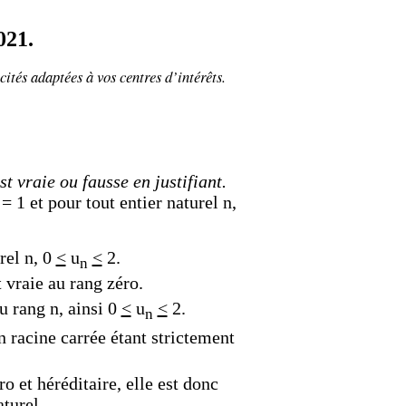
021.
cités adaptées à vos centres d’intérêts.
t vraie ou fausse en justifiant.
= 1 et pour tout entier naturel n,
rel n, 0
<
u
<
2.
n
t vraie au rang zéro.
u rang n, ainsi
0
<
u
<
2.
n
n racine carrée étant strictement
ro et héréditaire, elle est donc
aturel.