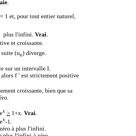
aie
.
= 1 et, pour tout entier naturel,
 plus l'infini.
Vrai
.
tive et croissante.
 suite (u
) diverge.
n
e sur un intervalle I.
 alors f ' est strictement positive
tement croissante, bien que sa
éro.
x
 e
>
1+x.
Vrai
.
x
 e
-1.
zéro à plus l'infini.
e plus l'infini à zéro.