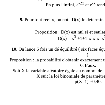
-2x
-x
En plus l'infini,
e
et e
tend
9.
Pour tout réel x, on note D(x) le détermin
Proposition
: D(x) est nul si et seul
3
D(x) = x
+1+1-x-x-x=x
10.
On lance 6 fois un dé équilibré ( six faces é
).
Proposition
: la probabilité d'obtenir exactement un
6.
Faux
.
Soit X la variable aléatoire égale au nombre de fo
X suit la loi binomiale de paramètres
p(X=1) ~0,40.