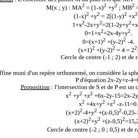
2
2
2
2
M(x ; y) : MA
= (1-x)
+y
;
MB
=
2
2
2
2
(1-x)
+y
= 2[
(1-y)
+x
2
2
2
1+x
-2x+y
=2(1-2y+y
+x
2
2
0=1+x
+2x-4y+y
.
2
2
0=(x+1)
+(y-2)
-4.
2
2
2
(x+1)
+(y-2)
= 4 = 2
Cercle de centre (-1 ; 2) et de 
ffine muni d'un repère orthonormé, on considère la sph
P d'équation 2x-2y+z-4=
Proposition
: l'intersection de S et de P est un
2
2
2
x
+y
+z
+6x-2y-15=
2x-2y
2
2
2
x
+4x
+y
+z
-z-11=0.
2
2
2
(x+2)
-4
+y
+(z-0,5)
-0,25-
2
2
2
(x+2)
+y
+(z-0,5)
=15,
Cercle de centre (-2 ; 0 ; 0,5) et de 