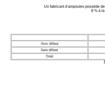
Un fabricant d'ampoules possède deu
8 % à la
Avec défaut
Sans défaut
Total
3