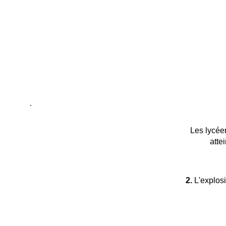
.
Les lycéen
atte
2.
L'explosi