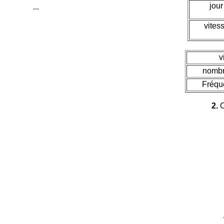
jour
...
vites
v
nombr
Fréqu
2.
C