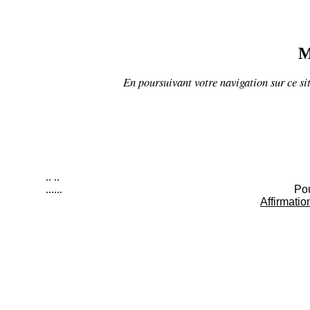
M
En poursuivant votre navigation sur ce sit
..
..
......
Pou
Affirmatio