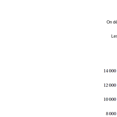
On dé
Les