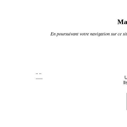
Mat
En poursuivant votre navigation sur ce sit
..
..
......
U
I