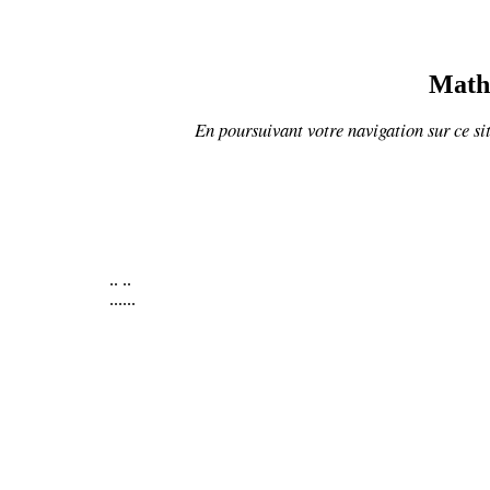
Mathé
En poursuivant votre navigation sur ce sit
..
..
......