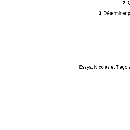
2.
Q
3.
Déterminer pa
Essya, Nicolas et Tiago s
....