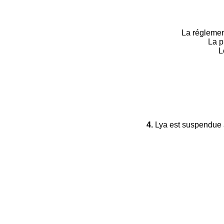
La réglement
La pi
L
4.
Lya est suspendue à 