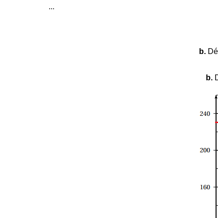
...
b.
Dét
b.
D