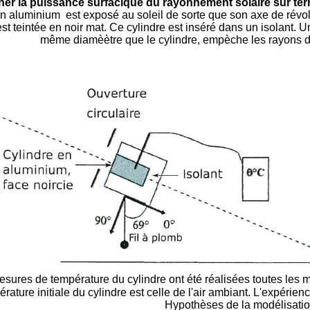
r la puissance surfacique du rayonnement solaire sur terr
n aluminium est exposé au soleil de sorte que son axe de révolut
st teintée en noir mat. Ce cylindre est inséré dans un isolant.
même diamèètre que le cylindre, empèche les rayons du s
sures de température du cylindre ont été réalisées toutes les
rature initiale du cylindre est celle de l'air ambiant. L'expérien
Hypothèses de la modélisatio