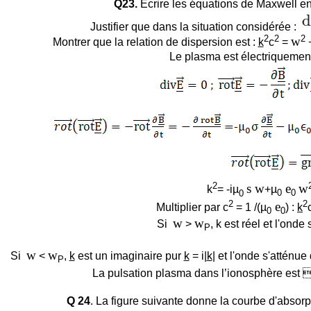
Q23.
Écrire les équations de Maxwell e
Justifier que dans la situation considérée :
2
2
2
w
Montrer que la relation de dispersion est :
k
c
=
Le plasma est électriquement
2
s w
e
w
k
= -iµ
+
µ
0
0
0
2
2
e
Multiplier par c
= 1 /(
µ
) :
k
0
0
w
w
Si
>
, k est réel et l'onde
P
w
w
Si
<
,
k
est un imaginaire pur
k
= i|
k
| et l'onde s'atténu
P
La pulsation plasma dans l’ionosphère est 
Q 24
. La figure suivante donne la courbe d'absorp