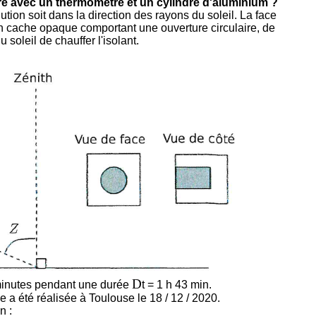
e avec un thermomètre et un cylindre d'aluminium ?
ion soit dans la direction des rayons du soleil. La face
 Un cache opaque comportant une ouverture circulaire, de
oleil de chauffer l'isolant.
D
 minutes pendant une durée
t = 1 h 43 min.
ce a été réalisée à Toulouse le 18 / 12 / 2020.
n :