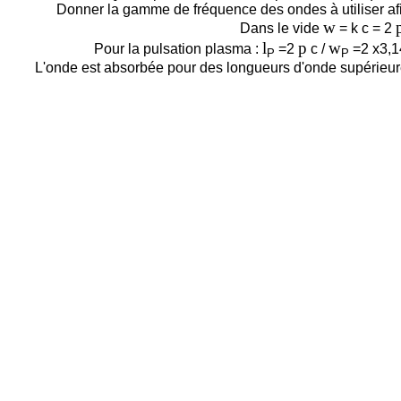
Donner la gamme de fréquence des ondes à utiliser a
w
Dans le vide
= k c = 2
l
p
w
Pour la pulsation plasma :
=
2
c /
=
2 x3,1
P
P
L'onde est absorbée pour des longueurs d'onde supérieures