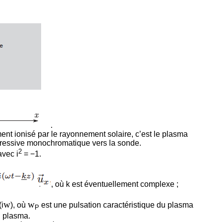
.
ment ionisé par le rayonnement solaire, c’est le plasma
gressive monochromatique vers la sonde.
2
avec i
= −1.
, où k est éventuellement complexe ;
w
w
(i
), où
est une pulsation caractéristique du plasma
P
n plasma.