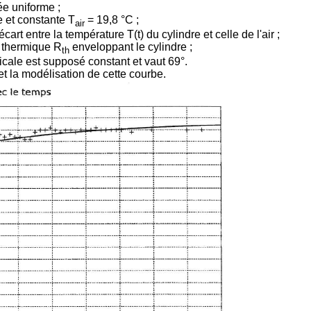
ée uniforme ;
e et constante T
= 19,8 °C ;
air
art entre la température T(t) du cylindre et celle de l'air ;
e thermique R
enveloppant le cylindre ;
th
rticale est supposé constant et vaut 69°.
t la modélisation de cette courbe.