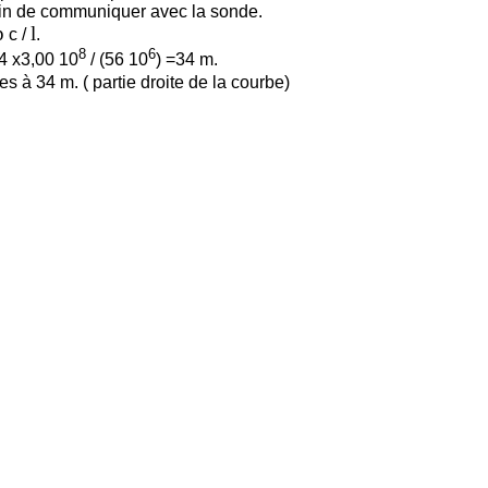
fin de communiquer avec la sonde.
p
l
c /
.
8
6
4 x3,00 10
/ (56 10
) =34 m.
 à 34 m. ( partie droite de la courbe)