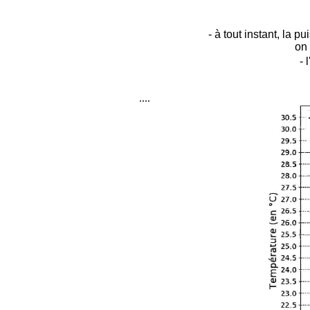
- à tout instant, la p
on 
- 
....