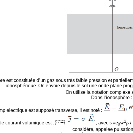
re est constituée d’un gaz sous très faible pression et partielle
ionosphérique. On envoie depuis le sol une onde plane pro
On utilise la notation complexe 
Dans l’ionosphère :
mp électrique est supposé transverse, il est noté :
2
s
e
w
é de courant volumique est : 
, avec
=
/ 
0
P
considéré, appelée pulsatio