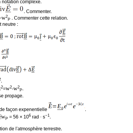
n notation complexe.
. Commenter.
2
w
−
. Commenter cette relation.
P
 neutre :
2
.
2
2
2
w
w
c
=
-
.
P
 se propage.
e de façon expenentielle
.
6
−1
w

= 56 × 10
rad · s
.
P
tion de l'atmosphère terrestre.