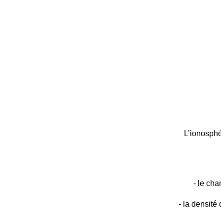
L’ionosphè
- le cha
- la densit