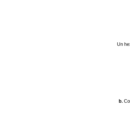
Un hex
b.
Co