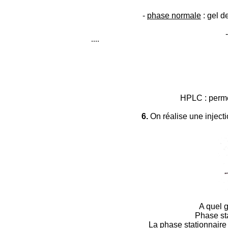
-
phase normale
: gel d
-
....
HPLC : permet
6.
On réalise une inject
A quel g
Phase sta
La phase stationnaire