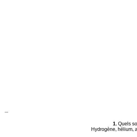
...
1.
Quels so
Hydrogène, hélium, azo