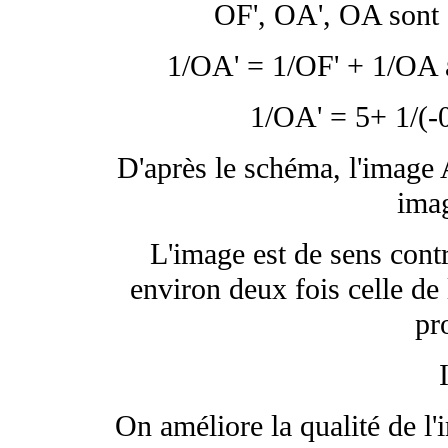
OF', OA', OA sont 
1/OA' = 1/OF' + 1/OA 
1/OA' = 5+ 1/(-
D'après le schéma, l'image A'
imag
L'image est de sens contr
environ deux fois celle de 
pr
On améliore la qualité de l