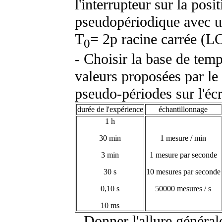
l'interrupteur sur la posi
pseudopériodique avec u
T
= 2
p
racine carrée (LC
0
- Choisir la base de temp
valeurs proposées par le 
pseudo-périodes sur l'écra
durée de l'expérience
échantillonnage
1 h
30 min
1 mesure / min
3 min
1 mesure par seconde
30 s
10 mesures par seconde
0,10 s
50000 mesures / s
10
m
s
- Donner l'allure général