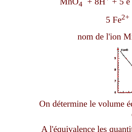
MnO
+ 8H
+ 5 e
4
2+
5 Fe
nom de l'ion M
On détermine le volume équ
A l'équivalence les quanti