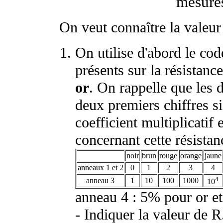
mesures
On veut connaître la valeur 
On utilise d'abord le cod
présents sur la résistanc
or
. On rappelle que les 
deux premiers chiffres sig
coefficient multiplicatif 
concernant cette résistan
noir
brun
rouge
orange
jaune
anneaux 1 et 2
0
1
2
3
4
4
anneau 3
1
10
100
1000
10
anneau 4 : 5% pour or et
- Indiquer la valeur de R