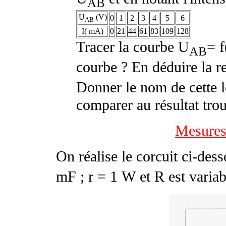
AB
U
(V)
0
1
2
3
4
5
6
AB
I( mA)
0
21
44
61
83
109
128
Tracer la courbe U
= f
AB
courbe ? En déduire la re
Donner le nom de cette 
comparer au résultat tro
Mesures
On réalise le corcuit ci-dess
m
F ; r = 1
W
et R est variab