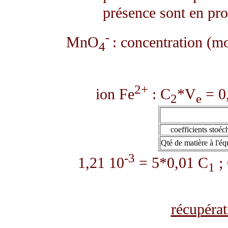
présence sont en pro
-
MnO
: concentration (m
4
2+
ion Fe
: C
*V
= 0
2
e
coefficients stoé
Qté de matière à l'é
-3
1,21 10
= 5*0,01 C
;
1
récupérat