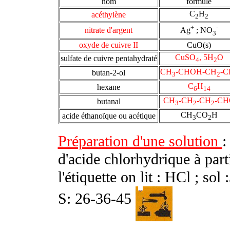
nom
formule
C
H
acéthylène
2
2
+
-
nitrate d'argent
Ag
; NO
3
oxyde de cuivre II
CuO(s)
CuSO
, 5H
O
sulfate de cuivre pentahydraté
4
2
CH
-CHOH-CH
-C
butan-2-ol
3
2
C
H
hexane
6
14
CH
-CH
-CH
-CH
butanal
3
2
2
CH
CO
H
acide éthanoïque ou acétique
3
2
Préparation d'une solution
:
d'acide chlorhydrique à par
l'étiquette on lit : HCl ; s
S: 26-36-45