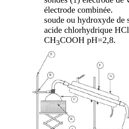
électrode combinée.
soude ou hydroxyde d
acide chlorhydrique HCl
CH
COOH pH=2,8.
3