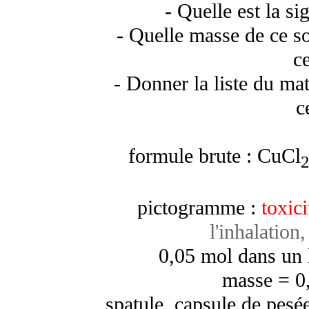
- Quelle est la s
- Quelle masse de ce so
c
- Donner la liste du mat
c
formule brute :
CuCl
pictogramme :
toxic
l'inhalation
0,05 mol dans un 
masse = 0
spatule, capsule de pesée