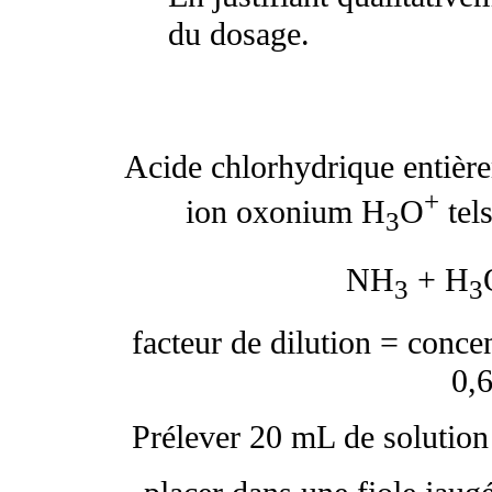
du dosage.
Acide chlorhydrique entière
+
ion oxonium H
O
tel
3
NH
+ H
3
3
facteur de dilution = concen
0,6
Prélever 20 mL de solution 