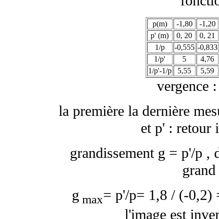
foncti
p(m)
-1,80
-1,20
p' (m)
0, 20
0, 21
1/p
-0,555
-0,833
1/p'
5
4,76
1/p'-1/p
5,55
5,59
vergence :
la première la dernière mes
et p' : retour
grandissement
g
= p'/p , 
grand 
g
= p'/p= 1,8 / (-0,2)
max
l'image est inver