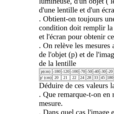
lumineuse, d'un objet ( l
d'une lentille et d'un écr
. Obtient-on toujours un
condition doit remplir la 
et l'écran pour obtenir c
. On relève les mesures 
de l'objet (p) et de l'ima
de la lentille
p(cm)
-180
-120
-100
-70
-50
-40
-30
-20
p' (cm)
20
21
22
24
28
33
45
180
Déduire de ces valeurs la
. Que remarque-t-on en r
mesure.
. Dans quel cas l'image e