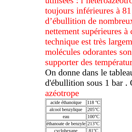
utilisées : l’hétéroazéotr
toujours inférieures à 81
d’ébullition de nombreu
nettement supérieures à c
technique est très largem
molécules odorantes sont
supporter des températur
On donne dans le tableau
d'ébullition sous 1 bar .
azéotrope
acide éthanoïque
118 °C
alcool benzylique
205°C
eau
100°C
éthanoate de benzyle
213°C
cyclohexane
81°C