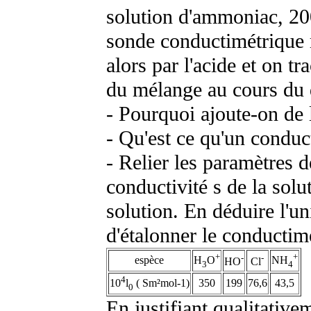
solution d'ammoniac, 20
sonde conductimétrique r
alors par l'acide et on tr
du mélange au cours du 
- Pourquoi ajoute-on de 
- Qu'est ce qu'un conduc
- Relier les paramètres d
conductivité
s
de la solu
solution. En déduire l'un
d'étalonner le conductim
+
+
-
-
espèce
H
O
NH
HO
Cl
3
4
4
350
199
76,6
43,5
10
l
( Sm²mol-1)
0
En justifiant qualitativem