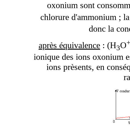
oxonium sont consommés
chlorure d'ammonium ; la
donc la con
après équivalence
: (H
O
3
ionique des ions oxonium es
ions prèsents, en conséq
r