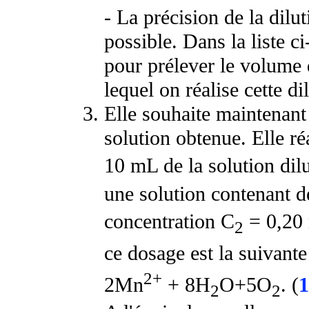
- La précision de la dilut
possible. Dans la liste ci
pour prélever le volume 
lequel on réalise cette di
Elle souhaite maintenant 
solution obtenue. Elle ré
10 mL de la solution di
une solution contenant
concentration C
= 0,20 
2
ce dosage est la suivante
2+
2Mn
+ 8H
O+5O
. (
1
2
2