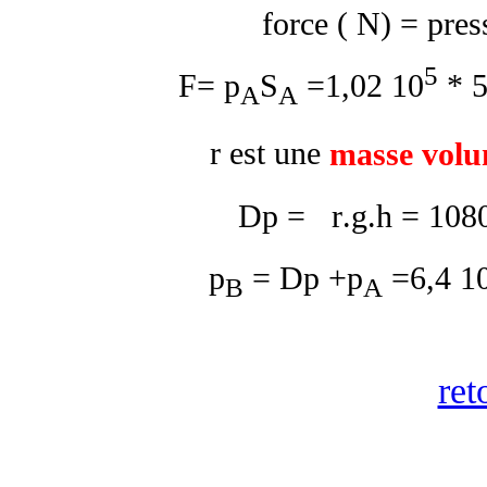
force ( N) = pres
5
F= p
S
=1,02 10
* 5
A
A
r
est une
masse volu
D
p =
r
.g.h
= 1080
p
=
D
p +p
=6,4 1
B
A
ret