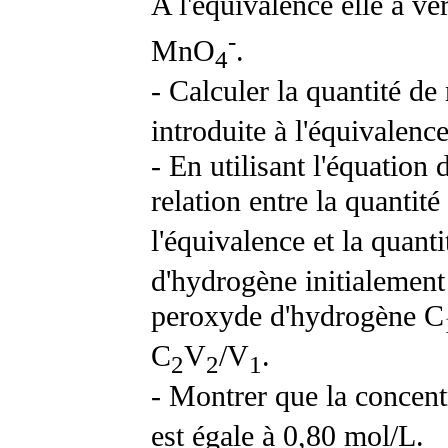
A l'équivalence elle a ve
-
MnO
.
4
- Calculer la quantité de
introduite à l'équivalence
- En utilisant l'équation
relation entre la quantité
l'équivalence et la quant
d'hydrogène initialement
peroxyde d'hydrogène C
C
V
/V
.
2
2
1
- Montrer que la concen
est égale à 0,80 mol/L.