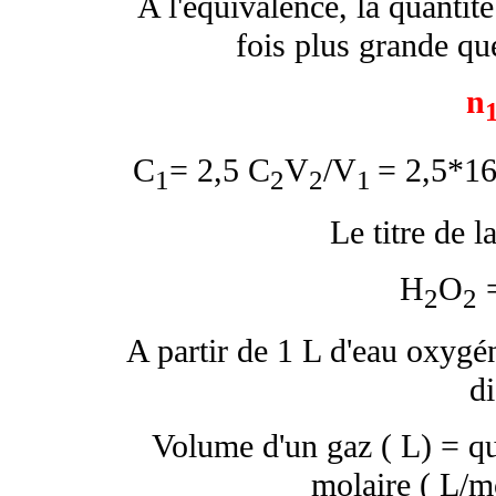
A l'équivalence, la quantit
fois plus grande qu
n
C
= 2,5 C
V
/V
= 2,5*16
1
2
2
1
Le titre de la
H
O
2
2
A partir de 1 L d'eau oxygé
d
Volume d'un gaz ( L) = qu
molaire ( L/m