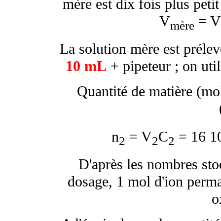
mère est dix fois plus petit
V
= V
mère
La solution mère est prélev
10 mL
+ pipeteur ; on uti
Quantité de matière (mo
n
= V
C
= 16 1
2
2
2
D'après les nombres sto
dosage, 1 mol d'ion perma
o