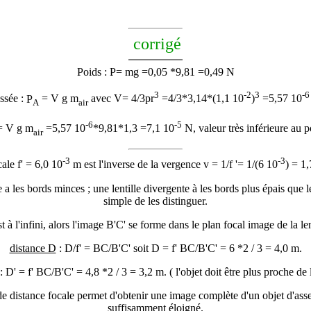
corrigé
Poids : P= mg =0,05 *9,81 =0,49 N
3
-2
3
-6
ssée :
P
= V g
m
avec V= 4/3
p
r
=4/3*3,14*(1,1 10
)
=5,57 10
A
air
-6
-5
 V g
m
=5,57 10
*9,81*1,3 =7,1 10
N, valeur très inférieure au p
air
-3
-3
ale f' = 6,0 10
m est l'inverse de la vergence v = 1/f '= 1/(6 10
) = 1,
 a les bords minces ; une lentille divergente à les bords plus épais que l
simple de les distinguer.
t à l'infini, alors l'image B'C' se forme dans le plan focal image de la lent
distance D
: D/f' = BC/B'C' soit D = f' BC/B'C' = 6 *2 / 3 = 4,0 m.
: D' = f' BC/B'C' = 4,8 *2 / 3 = 3,2 m. ( l'objet doit être plus proche d
distance focale permet d'obtenir une image complète d'un objet d'ass
suffisamment éloigné.