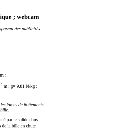
ptique ; webcam
oposant
des publicités
cam
:
-2
m ; g= 9,81 N/kg ;
les forces de frottements
bille
.
lacé par le solide dans
 de la bille en chute