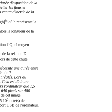
durée d'exposition de la
iter les flous et
 centre d'inertie de la
½
2gh]
où h représente la
 alors la longueur de la
sition ? Quel moyen
de de la relation
D
t =
ors de cette chute
 nécessite une durée entre
 étude ?
t réglés. Lors du
. Cela est dû à une
rs l'ordinateur que 1,5
 640 pixels sur 480
t de cet image.
6
05 10
octets) de
port USB de l'ordinateur.