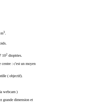
3
m
.
oids.
2
7 10
dioptries.
e centre : c'est un moyen
ille ( objectif).
e la webcam )
ez grande dimension et