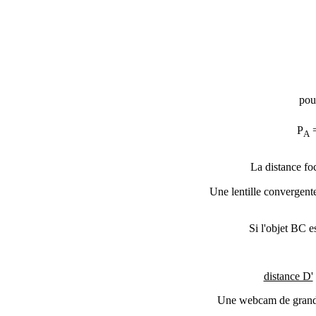
pou
P
=
A
La distance foc
Une lentille convergente
Si l'objet BC es
distance D'
Une webcam de grande 