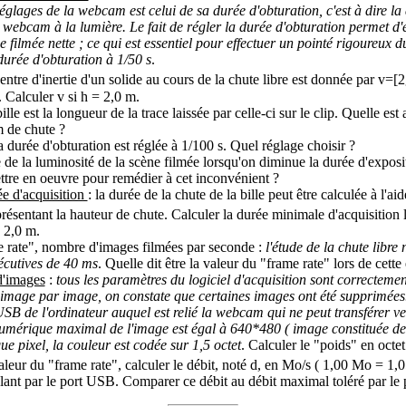
glages de la webcam est celui de sa durée d'obturation, c'est à dire la 
webcam à la lumière. Le fait de régler la durée d'obturation permet d'év
 filmée nette ; ce qui est essentiel pour effectuer un pointé rigoureux du
durée d'obturation à 1/50 s
.
entre d'inertie d'un solide au cours de la chute libre est donnée par v=[
 Calculer v si h = 2,0 m.
ille est la longueur de la trace laissée par celle-ci sur le clip. Quelle est
m de chute ?
a durée d'obturation est réglée à 1/100 s. Quel réglage choisir ?
 de la luminosité de la scène filmée lorsqu'on diminue la durée d'expo
tre en oeuvre pour remédier à cet inconvénient ?
ée d'acquisition
: la durée de la chute de la bille peut être calculée à l'ai
résentant la hauteur de chute. Calculer la durée minimale d'acquisition l
= 2,0 m.
 rate", nombre d'images filmées par seconde :
l'étude de la chute libre
cutives de 40 ms
. Quelle dit être la valeur du "frame rate" lors de cette
d'images
:
tous les paramètres du logiciel d'acquisition sont correctemen
 image par image, on constate que certaines images ont été supprimées
USB de l'ordinateur auquel est relié la webcam qui ne peut transférer ve
umérique maximal de l'image est égal à 640*480 ( image constituée de
ue pixel, la couleur est codée sur 1,5 octet
. Calculer le "poids" en octe
aleur du "frame rate", calculer le débit, noté d, en Mo/s ( 1,00 Mo = 1,
ulant par le port USB. Comparer ce débit au débit maximal toléré par le 