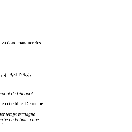
il va donc manquer des
; g= 9,81 N/kg ;
enant de l'éthanol
.
 de cette bille. De même
er temps rectiligne
rtie de la bille a une
it
.