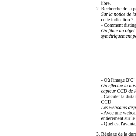
libre.
Recherche de la po
Sur la notice de la
cette indication ?
- Comment distingu
On filme un objet
symétriquement par 
- Où l'image B'C' 
On effectue la mis
capteur CCD de la
- Calculer la dist
CCD.
Les webcams dispon
- Avec une webcam 
entierement sur l
- Quel est l'avan
Réglage de la dur