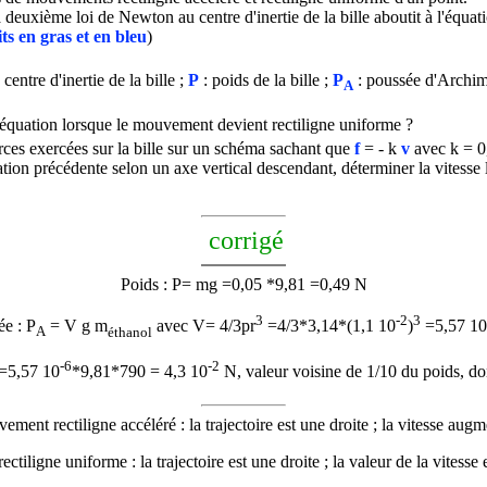
a deuxième loi de Newton au centre d'inertie de la bille aboutit à l'équat
ts en gras et en bleu
)
centre d'inertie de la bille ;
P
: poids de la bille ;
P
: poussée d'Archi
A
 équation lorsque le mouvement devient rectiligne uniforme ?
rces exercées sur la bille sur un schéma sachant que
f
= - k
v
avec k = 
ation précédente selon un axe vertical descendant, déterminer la vitesse l
corrigé
Poids : P= mg =0,05 *9,81 =0,49 N
3
-2
3
ée :
P
= V g
m
avec V= 4/3
p
r
=4/3*3,14*(1,1 10
)
=5,57 10
A
éthanol
-6
-2
=5,57 10
*9,81*790 = 4,3 10
N, valeur voisine de 1/10 du poids, do
vement
rectiligne accéléré : la trajectoire est une droite ; la vitesse aug
tiligne uniforme : la trajectoire est une droite ; la valeur de la vitesse 