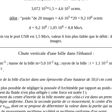
5
5
3,072 10
*1,5 = 4,6 10
octets.
5
6
débit
: "poids "de 20 images = 4,6 10
*20 =
9,2 10
octets
6
6
d = 9,2 10
/ 1,05 10
= 8,8 Mo/s.
 via le port USB est 1,5 Mo/s, valeur 6 fois plus faible que le débit : 
images.
Chute verticale d'une bille dans l'éthanol
:
-3
-2
-2
 m
; masse de la bille m=5,0 10
kg ; rayon de la bille : r = 1,1 10
m 
-3
.
te de la bille d'acier dans une éprouvette d'une hauteur de 50,0 cm cont
t plus possible de négliger la poussée d'Archimède par rapport au poids
ent du fluide n'est plus néligée ( cette force est notée f ).
nt du centre d'inertie de la bille montre que celui-ci est dans un premi
iligne uniforme. Dans la seconde partie de ce mouvement, le centre d'ine
ée
v
, dont on se propose de déterminer la valeur dans la partie qui su
lim
s de mouvements rectiligne accéléré et rectiligne uniforme d'un point.