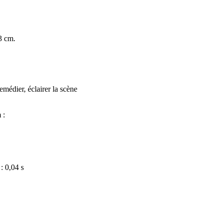
3 cm.
emédier, éclairer la scène
 :
: 0,04 s