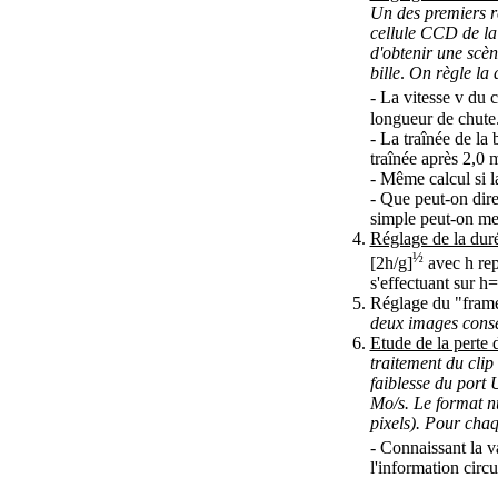
Un des premiers ré
cellule CCD de la 
d'obtenir une scène
bille
.
On règle la 
- La vitesse v du c
longueur de chute.
- La traînée de la b
traînée après 2,0 
- Même calcul si l
- Que peut-on dire
simple peut-on met
Réglage de la dur
½
[2h/g]
avec h rep
s'effectuant sur h
Réglage du "frame
deux images consé
Etude de la perte 
traitement du clip
faiblesse du port 
Mo/s. Le format n
pixels). Pour chaq
- Connaissant la v
l'information circ