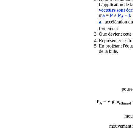
L'application de l
vecteurs sont écri
m
a
=
P
+
P
+
f
.
A
a
: accélération du 
frottement.
Que devient cette
Représenter les fo
En projetant l'équ
de la bille.
pouss
P
= V g
m
A
éthanol
mou
mouvement rec