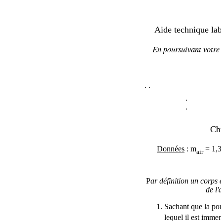
Aide technique lab
En poursuivant votre 
.
.
.
.
Chu
Données
:
m
= 1,
air
P
ar définition un corps 
de l'
Sachant que la po
lequel il est immer