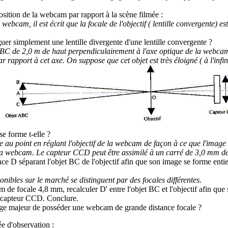
sition de la webcam par rapport à la scène filmée :
 webcam, il est écrit que la focale de l'objectif ( lentille convergente) e
er simplement une lentille divergente d'une lentille convergente ?
 BC de 2,0 m de haut perpendiculairement à l'axe optique de la webcam
rapport à cet axe. On suppose que cet objet est très éloigné ( à l'infini)
se forme t-elle ?
e au point en réglant l'objectif de la webcam de façon à ce que l'image 
 webcam. Le capteur CCD peut être assimilé à un carré de 3,0 mm de
ance D séparant l'objet BC de l'objectif afin que son image se forme enti
ibles sur le marché se distinguent par des focales différentes
.
de focale 4,8 mm, recalculer D' entre l'objet BC et l'objectif afin que
e capteur CCD. Conclure.
tage majeur de posséder une webcam de grande distance focale ?
ée d'observation
: