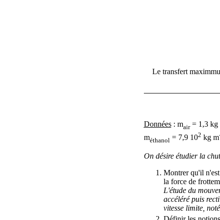
Le transfert maximmum
Données
:
m
= 1,3 kg
air
2
m
= 7,9 10
kg m
éthanol
On désire étudier la chu
Montrer qu'il n'es
la force de frottem
L'étude du mouveme
accéléré puis rect
vitesse limite, not
Définir les notion