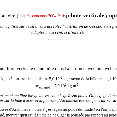
chute verticale ; o
oratoire
(
)
d'après concours 2004 Paris
navigation sur ce site, vous acceptez l’utilisation de
Cookies
vous pr
adaptés à vos centres d’intérêts.
te libre verticale d'une bille dans l'air filmée avec une web
-3
-2
3 kg m
; masse de la bille m=5,0 10
kg ; rayon de la bille : r = 1,1 10
2
-3
m
= 7,9 10
kg m
.
éthanol
est en chute libre lorsqu'il n'est soumis qu'à son poids. On néglige donc 
air sur la bille d'acier et la poussée d'Archimède exercée par l'air sur la 
ussée d'Archimède, notée
P
est égale au poids du fluide ( ici l'air) dép
A
gé, montrer qu'il est légitime de négliger la poussée par rapport au poids