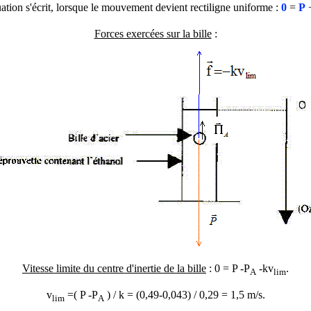
uation s'écrit, lorsque le mouvement devient rectiligne uniforme :
0
=
P
Forces exercées sur la bille
:
Vitesse limite du centre d'inertie de la bille
: 0 = P -
P
-kv
.
A
lim
v
=( P -
P
) / k = (0,49-0,043) / 0,29 = 1,5 m/s.
lim
A