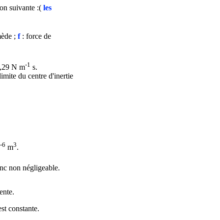
ion suivante :(
les
mède ;
f
: force de
-1
0,29 N m
s.
imite du centre d'inertie
-6
3
m
.
nc non négligeable.
mente.
est constante.