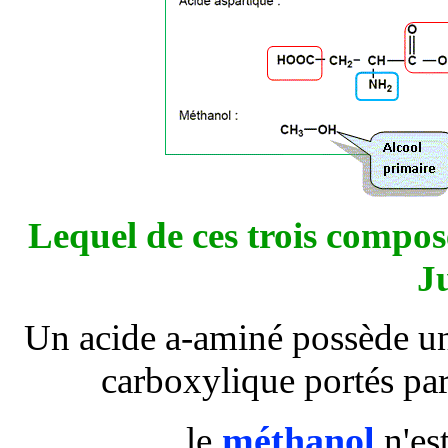
Lequel de ces trois compos
Ju
Un acide
a
-aminé possède un
carboxylique portés pa
méthanol
le
n'es