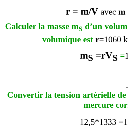
r
=
m/V
avec
m
Calculer la masse m
d’un volum
S
volumique est
r
=1060 
m
=
r
V
=
S
S
Convertir la tension artérielle d
mercure cor
12,5*1333 =