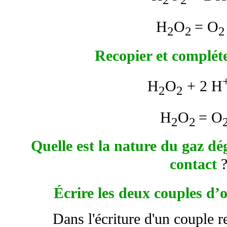
H
O
= O
2
2
2
Recopier et complét
H
O
+ 2 H
2
2
H
O
= O
2
2
Quelle est la nature du gaz dég
contact
Écrire les deux couples d’
Dans l'écriture d'un couple r