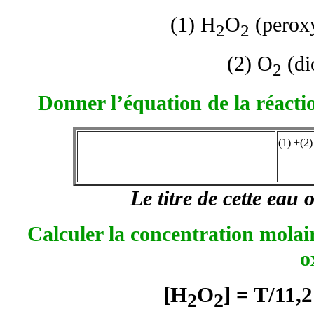
(1) H
O
(peroxy
2
2
(2) O
(di
2
Donner l’équation de la réacti
(1) +(2
Le titre de cette eau
Calculer la concentration mola
o
[H
O
] = T/11,2
2
2