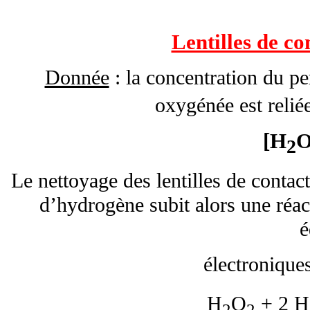
Lentilles de co
Donnée
: la concentration du 
oxygénée est reliée 
[H
2
Le nettoyage des lentilles de contac
d’hydrogène subit alors une réac
é
électroniques
H
O
+ 2 H
2
2