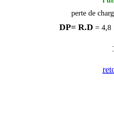
perte de charg
D
P= R.D
= 4,8 
ret