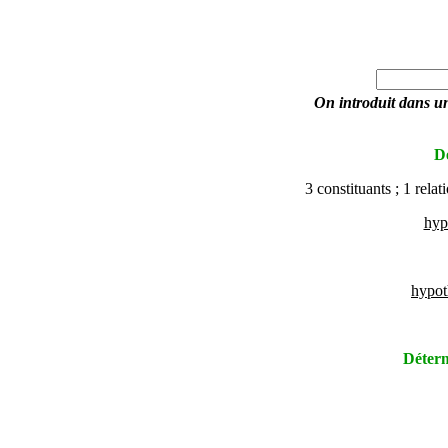
On introduit dans une
Dé
3 constituants ; 1 rela
hyp
hypot
Déterm