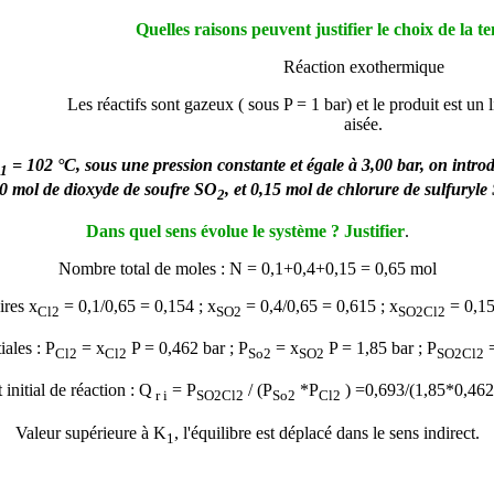
Quelles raisons peuvent justifier le choix de la 
Réaction exothermique
Les réactifs sont gazeux ( sous P = 1 bar) et le produit est un l
aisée.
= 102 °C, sous une pression constante et égale à 3,00 bar, on introd
1
40 mol de dioxyde de soufre SO
, et 0,15 mol de chlorure de sulfuryle
2
Dans quel sens évolue le système ? Justifier
.
Nombre total de moles : N = 0,1+0,4+0,15 = 0,65 mol
ires x
= 0,1/0,65 = 0,154 ; x
= 0,4/0,65 = 0,615 ; x
= 0,15
Cl2
SO2
SO2Cl2
iales : P
= x
P = 0,462 bar ; P
= x
P = 1,85 bar ; P
Cl2
Cl2
So2
SO2
SO2Cl2
 initial de réaction : Q
= P
/ (P
*P
) =0,693/(1,85*0,46
r i
SO2Cl2
So2
Cl2
Valeur supérieure à K
, l'équilibre est déplacé dans le sens indirect.
1