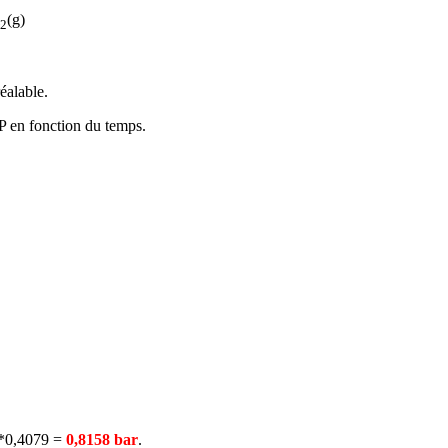
(g)
2
éalable.
 P en fonction du temps.
*0,4079 =
0,8158 bar
.