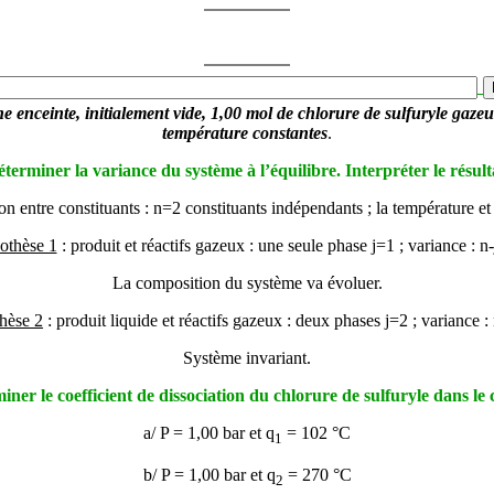
 enceinte, initialement vide, 1,00 mol de chlorure de sulfuryle gazeu
température constantes
.
terminer la variance du système à l’équilibre. Interpréter le résult
tion entre constituants : n=2 constituants indépendants ; la température et 
othèse 1
: produit et réactifs gazeux : une seule phase
j
=1 ; variance : n-
La composition du système va évoluer.
hèse 2
: produit liquide et réactifs gazeux : deux phases
j
=2 ; variance :
Système invariant.
iner le coefficient de dissociation du chlorure de sulfuryle dans le 
a/ P = 1,00 bar et
q
= 102 °C
1
b/ P = 1,00 bar et
q
= 270 °C
2