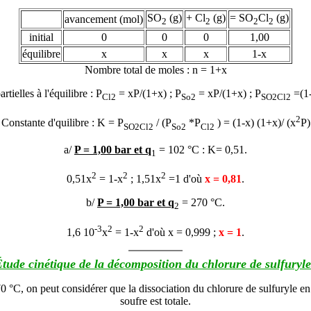
SO
(g)
+ Cl
(g)
=
SO
Cl
(g)
avancement (mol)
2
2
2
2
initial
0
0
0
1,00
équilibre
x
x
x
1-x
Nombre total de moles : n = 1+x
rtielles à l'équilibre : P
= xP/
(1+x)
; P
= xP/
(1+x)
; P
=(1-
Cl2
So2
SO2Cl2
2
Constante d'quilibre : K = P
/ (P
*P
) = (1-x) (1+x)/ (x
P)
SO2Cl2
So2
Cl2
a/
P = 1,00 bar et
q
= 102 °C
: K= 0,51.
1
2
2
2
0,51x
= 1-x
; 1,51x
=1 d'où
x = 0,81
.
b/
P = 1,00 bar et
q
= 270 °C.
2
-3
2
2
1,6 10
x
= 1-x
d'où x = 0,999 ;
x = 1
.
tude cinétique de la décomposition du chlorure de sulfuryle
0 °C, on peut considérer que la dissociation du chlorure de sulfuryle en
soufre est totale.