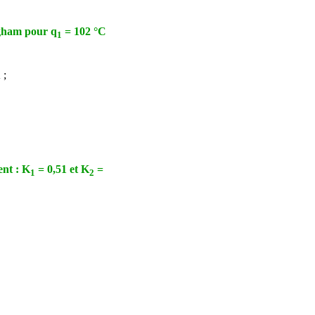
ingham pour
q
= 102 °C
1
 ;
ent : K
= 0,51 et K
=
1
2