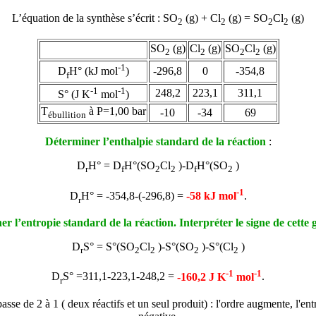
L’équation de la synthèse s’écrit : SO
(g) + Cl
(g) =
SO
Cl
(g)
2
2
2
2
SO
(g)
Cl
(g)
SO
Cl
(g)
2
2
2
2
-1
-296,8
0
-354,8
D
H° (kJ mol
)
f
-1
-1
248,2
223,1
311,1
S° (J K
mol
)
T
à P=1,00 bar
-10
-34
69
ébullition
Déterminer l’enthalpie standard de la réaction
:
D
H° =
D
H°(
SO
Cl
)-
D
H°(SO
)
r
f
2
2
f
2
-1
D
H° = -354,8-(-296,8) =
-58 kJ mol
.
r
r l’entropie standard de la réaction. Interpréter le signe de cette
D
S° = S°(
SO
Cl
)-S°(SO
)-S°(Cl
)
r
2
2
2
2
-1
-1
D
S° =311,1-223,1-248,2 =
-160,2 J K
mol
.
r
se de 2 à 1 ( deux réactifs et un seul produit) : l'ordre augmente, l'entr