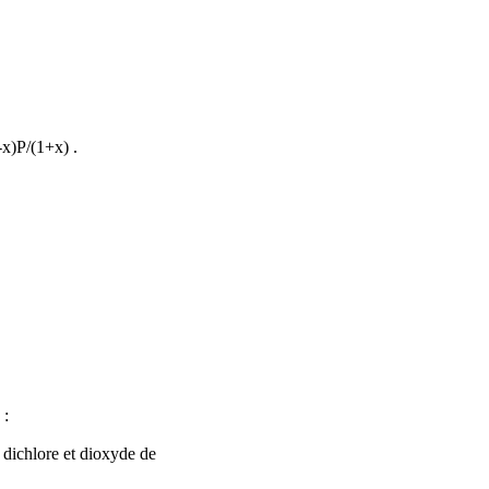
x)P/
(1+x)
.
:
 dichlore et dioxyde de