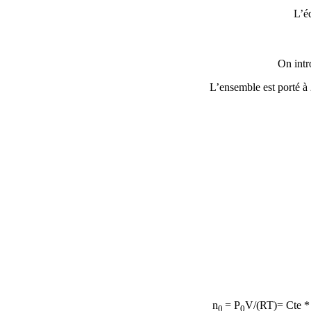
L’éq
On intr
L’ensemble est porté à 
n
= P
V/(RT)= Cte *
0
0