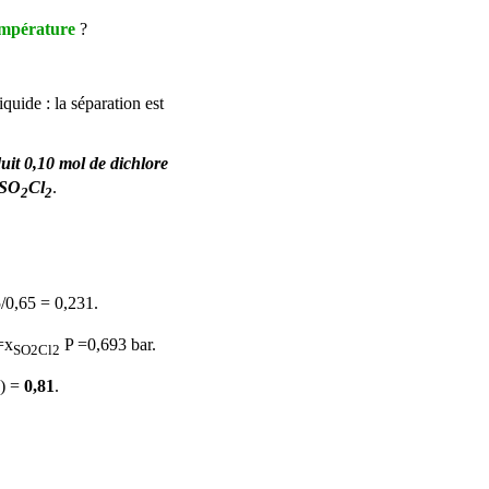
température
?
iquide : la séparation est
uit 0,10 mol de dichlore
 SO
Cl
.
2
2
/0,65 = 0,231.
=x
P =0,693 bar.
SO2Cl2
2) =
0,81
.