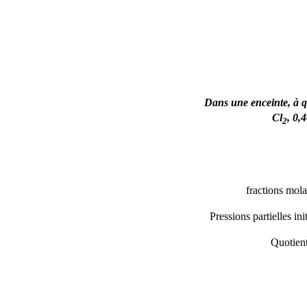
Dans une enceinte, à
q
Cl
, 0,
2
fractions mola
Pressions partielles init
Quotient