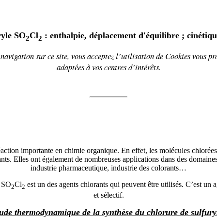
ryle SO
Cl
: enthalpie, déplacement d'équilibre ; cinétiq
2
2
navigation sur ce site, vous acceptez l’utilisation de
Cookies
vous pr
adaptées à vos centres d’intérêts.
éaction importante en chimie organique. En effet, les molécules chlorées
ants. Elles ont également de nombreuses applications dans des domaines
industrie pharmaceutique, industrie des colorants…
e SO
Cl
est un des agents chlorants qui peuvent être utilisés. C’est un 
2
2
et sélectif.
ude thermodynamique de la synthèse du chlorure de sulfury