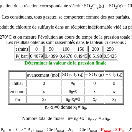
uation de la réaction correspondante s’écrit : SO
Cl
(g) = SO
(g) + Cl
2
2
2
Les constituants, tous gazeux, se comportent comme des gaz parfaits.
oduit du chlorure de sulfuryle dans un récipient indéformable vidé au pr
270°C et on mesure l’évolution au cours du temps de la pression totale
Les résultats obtenus sont rassemblés dans le tableau ci-dessous :
t (min)
0
50
100
150
200
250
P( bar)
0,4079
0,4399
0,4678
0,4945
0,5198
0,5425
Déterminer la valeur de la pression finale
.
SO
Cl
(g)
= SO
(g)
+ Cl
(g)
avancement (mol)
2
2
2
2
n
initial
0
0
0
0
n
-x
en cours
x
x
x
0
x
n
-x
=0
x
x
fin
f
0
f
f
f
n
-x
=0
donne
x
=
n
.
0
f
f
0
Nombre total de moles : n= n
+x ; n
= 2n
.
0
final
0
 P
; n = Cte * P ; n
=Cte P
; 2n
= Cte P
;
P
=2 P
= 2
0
final
final
0
final
final
0