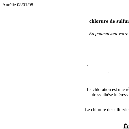
Aurélie 08/01/08
chlorure de sulfu
En poursuivant votre 
.
.
.
.
La chloration est une r
de synthèse intéress
Le chlorure de sulfuryl
Ét