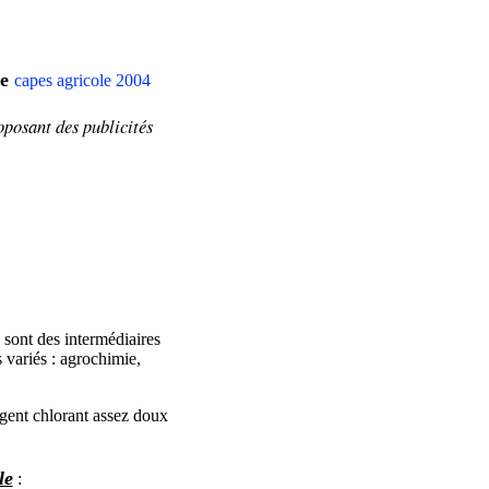
ue
capes agricole 2004
oposant
des publicités
 sont des intermédiaires
 variés : agrochimie,
agent chlorant assez doux
le
: