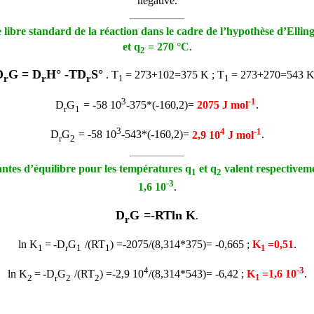
négative.
 libre standard de la réaction dans le cadre de l’hypothèse d’Ell
et
q
= 270 °C
.
2
D
G =
D
H° -T
D
S°
. T
= 273+102=375 K ; T
= 273+270=543 K
r
r
r
1
1
3
-1
D
G
= -58 10
-375*(-160,2)=
2075 J mol
.
r
1
3
4
-1
D
G
= -58 10
-543*(-160,2)=
2,9 10
J mol
.
r
2
tantes d’équilibre pour les températures
q
et
q
valent respectivem
1
2
-3
1,6 10
.
D
G
=-RTln K
.
r
ln K
=
-D
G
/(RT
) =-2075/(8,314*375)= -0,665 ;
K
=0,51
.
1
r
1
1
1
4
-3
ln K
=
-D
G
/(RT
) =-2,9 10
/(8,314*543)= -6,42 ;
K
=1,6 10
.
2
r
2
2
1