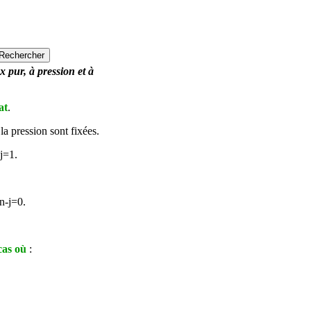
x pur, à pression et à
at
.
la pression sont fixées.
j
=1.
 n-
j
=0.
cas où
: