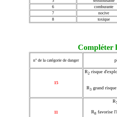
5
sensibilisante
6
comburante
7
nocive
8
toxique
Compléter l
p
n° de la catégorie de danger
R
risque d'explo
2
15
R
grand risque 
3
R
R
favorise l
11
8