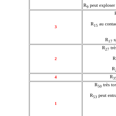
R
peut exploser
9
R
au contac
15
3
R
s
17
R
trè
27
R
2
R
R
4
3
R
très to
50
R
peut entra
53
1