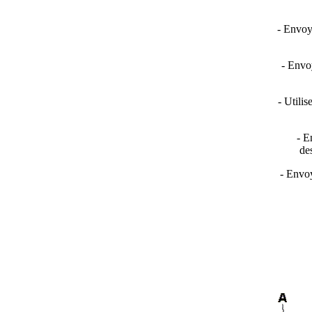
- Envoy
- Envo
- Utili
- E
des
- Envoy