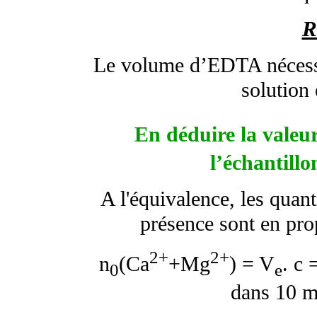
R
Le volume d’EDTA nécessai
solution 
En déduire la valeu
l’échantill
A l'équivalence, les quant
présence sont en pro
2+
2+
n
(Ca
+Mg
) = V
. c 
0
e
dans 10 m