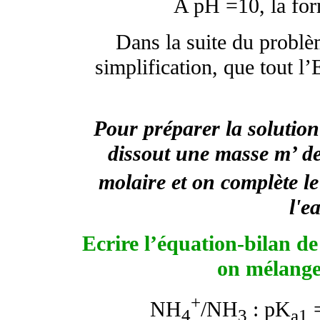
A pH =10, la f
Dans la suite du problè
simplification, que tout l
Pour préparer la solutio
dissout une masse m’ 
molaire et on complète l
l'e
Ecrire l’équation-bilan de
on mélange 
+
NH
/NH
: pK
=
4
3
a1