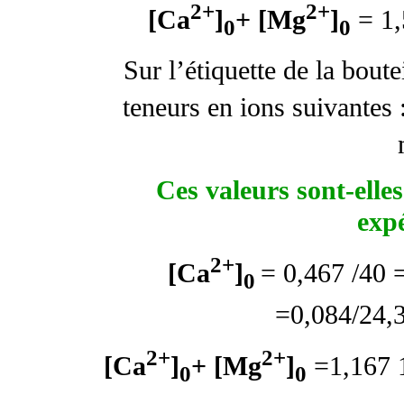
2+
2+
[Ca
]
+ [Mg
]
= 1,
0
0
Sur l’étiquette de la boute
teneurs en ions suivantes 
Ces valeurs sont-elles
exp
2+
[Ca
]
= 0,467 /40 
0
=0,084/24,
2+
2+
[Ca
]
+ [Mg
]
=1,167 
0
0