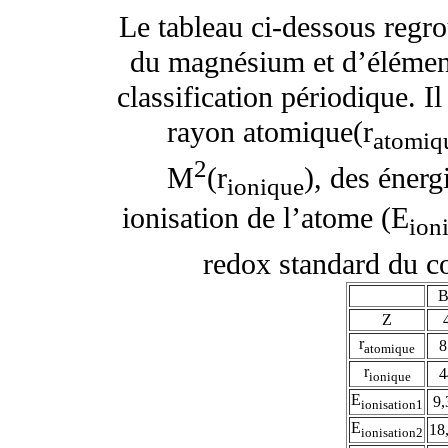
Le tableau ci-dessous regr
du magnésium et d’élément
classification périodique. 
rayon atomique(r
atomiq
2
M
(r
), des éner
ionique
ionisation de l’atome (E
ion
redox standard du 
B
Z
r
8
atomique
r
4
ionique
E
9,
ionisation1
E
18
ionisation2