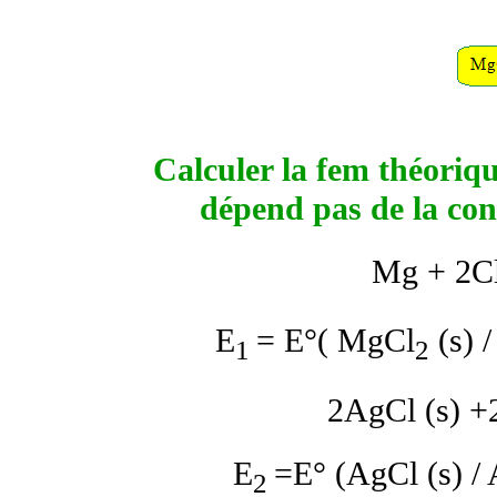
Calculer la fem théoriqu
dépend pas de la con
Mg + 2C
E
= E°( MgCl
(s) /
1
2
2AgCl (s)
+
E
=E° (AgCl (s) / 
2