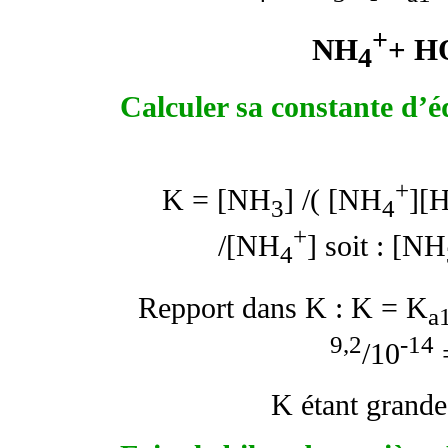
+
NH
+ H
4
Calculer sa constante d’é
+
K = [NH
] /( [NH
][
3
4
+
/[NH
] soit : [NH
4
Repport dans K : K = K
a
9,2
-14
/10
K étant grande,