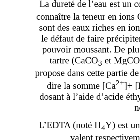
La dureté de l’eau est un c
connaître la teneur en ions 
sont des eaux riches en io
le défaut de faire précipit
pouvoir moussant. De plus,
tartre (CaCO
et MgCO
3
propose dans cette partie de 
2+
dire la somme [Ca
]+ 
dosant à l’aide d’acide ét
n
L’EDTA (noté H
Y) est un
4
valent respectiveme