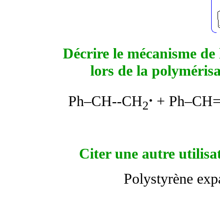
Décrire le mécanisme de 
lors de la polyméris
.
Ph–CH--CH
+ Ph–CH
2
Citer une autre utilis
Polystyrène expa