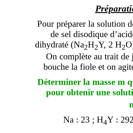
Préparati
Pour préparer la solution d
de sel disodique d’acid
dihydraté (Na
H
Y, 2 H
O
2
2
2
On complète au trait de 
bouche la fiole et on agi
Déterminer la masse m qu
pour obtenir une solut
Na : 23 ; H
Y : 292
4