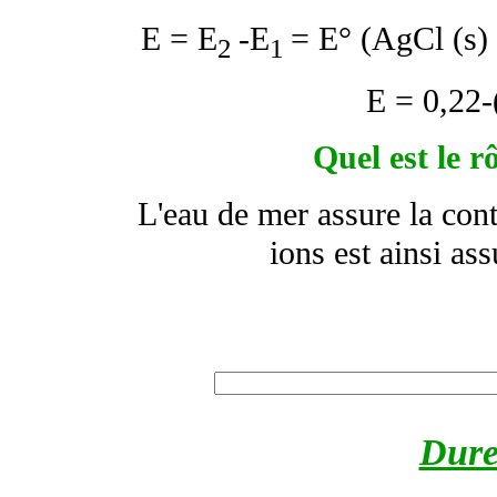
E = E
-E
= E° (AgCl (s)
2
1
E = 0,22-
Quel est le r
L'eau de mer assure la cont
ions est ainsi ass
Dure