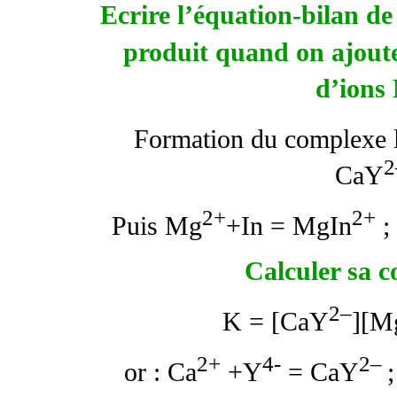
Ecrire l’équation-bilan de
produit quand on ajout
d’ions
Formation du complexe l
CaY
2+
2+
Puis Mg
+In = MgIn
;
Calculer sa c
2–
K = [CaY
][M
2+
4-
2–
or : Ca
+Y
= CaY