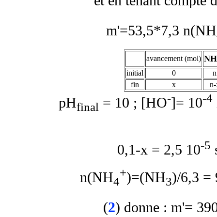
et en tenant compte d
m'=53,5*7,3 n(NH
NH
avancement (mol)
initial
0
n
fin
x
n-
-
-4
pH
= 10 ; [HO
]= 10
final
-5
0,1-x = 2,5 10
s
+
n(NH
)=(NH
)/6,3 =
4
3
(
2
)
donne : m'= 39