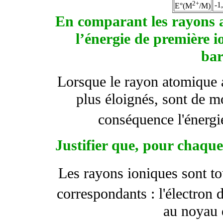
2+
-1
E°(M
/M)
En comparant les rayons at
l’énergie de première i
ba
Lorsque le rayon atomique a
plus éloignés, sont de m
conséquence l'énergi
Justifier que, pour chaqu
Les rayons ioniques sont to
correspondants : l'électron 
au noyau 