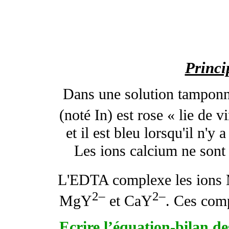
Princi
Dans une solution tamponné
(noté In) est rose « lie de 
et il est bleu lorsqu'il n'
Les ions calcium ne sont
L'EDTA complexe les ions
2–
2–
MgY
et CaY
. Ces com
Ecrire l’équation-bilan de