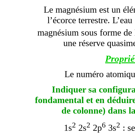
Le magnésium est un élé
l’écorce terrestre. L’ea
magnésium sous forme de
une réserve quasime
Proprié
Le numéro atomiqu
Indiquer sa configura
fondamental et en déduire
de colonne) dans la
2
2
6
2
1s
2s
2p
3s
: s