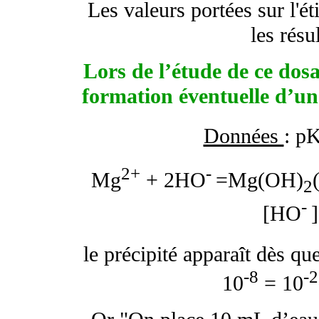
Les valeurs portées sur l'é
les résu
Lors de l’étude de ce dos
formation éventuelle d’u
Données
: p
2+
-
Mg
+ 2HO
=Mg(OH)
2
-
[HO
le précipité apparaît dès q
-8
-2
10
= 10