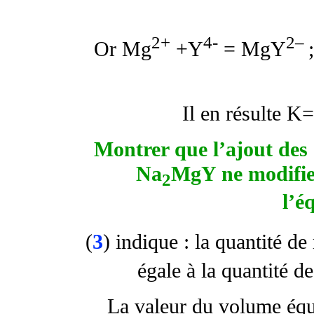
2+
4-
2–
Or Mg
+Y
= MgY
Il en résulte K
Montrer que l’ajout des 
Na
MgY ne modifie 
2
l’é
(
3
) indique : la quantité de
égale à la quantité d
La valeur du volume équi