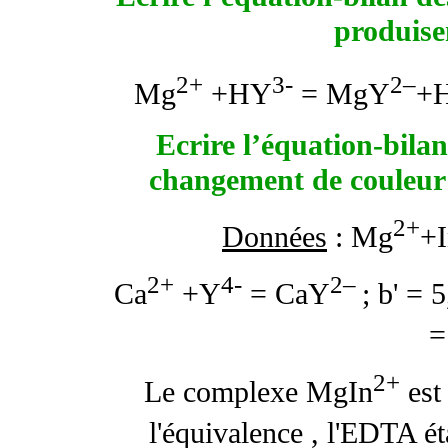
produise
2+
3-
2–
Mg
+HY
= MgY
+
Ecrire l’équation-bilan
changement de couleur 
2+
Données
: Mg
+
2+
4-
2–
Ca
+Y
= CaY
;
b
'
= 5
=
2+
Le complexe MgIn
est
l'équivalence , l'EDTA é