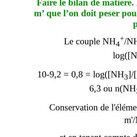
Faire le bilan de matière.
m’ que l’on doit peser po
+
Le couple NH
/N
4
log([
10-9,2 = 0,8 = log([NH
]/
3
6,3 ou n(NH
Conservation de l'éléme
m'/