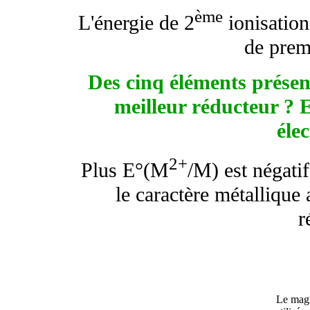
ème
L'énergie de 2
ionisation
de prem
Des cinq éléments présent
meilleur réducteur ? E
éle
2+
Plus E°(M
/M) est négatif
le caractère métallique
r
Le magn