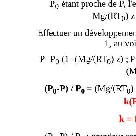
P
étant proche de P, l'e
0
Mg/(RT
) z
0
Effectuer un développement 
1, au vo
P=P
(1 -(Mg/(RT
) z) ;
P
0
0
(M
(P
-P) / P
=
(Mg/(RT
)
0
0
0
k(
k =