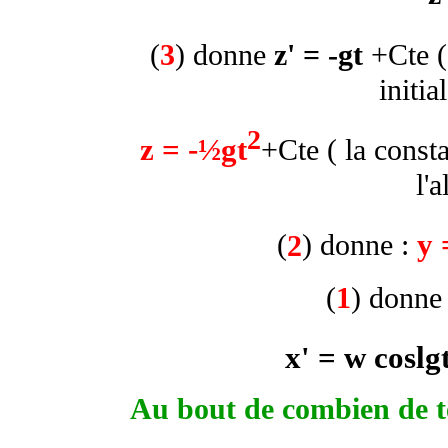
(
3
) donne
z' = -gt
+Cte ( 
initia
2
z = -½gt
+Cte ( la consta
l'a
y
(
2
) donne :
(
1
) donne
x' =
w
cos
l
g
Au bout de combien de te