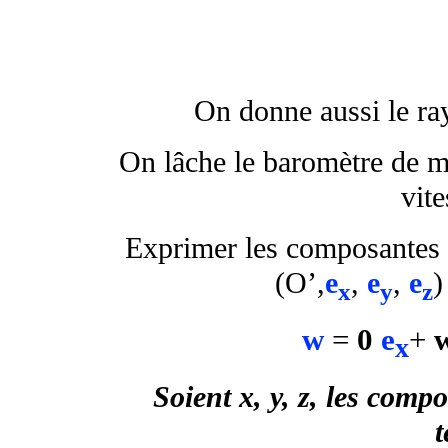
On donne aussi le ra
On lâche le baromètre de m
vite
Exprimer les composantes 
(O’,
e
,
e
,
e
)
x
y
z
w
=
0
e
+
x
Soient x, y, z, les comp
t