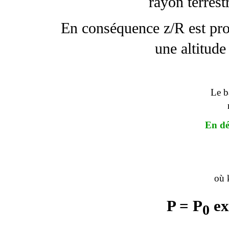
rayon terres
En conséquence z/R est pro
une altitude
Le ba
En dé
où k
P = P
ex
0