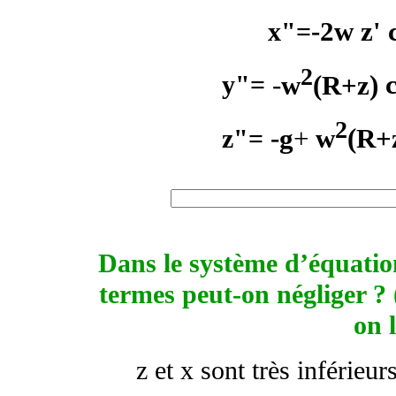
-2
w
z'
x"=
2
-
w
(R+z)
y"=
2
-g
+
w
(R+
z"=
Dans le système d’équation
termes peut-on négliger ?
on l
z et x sont très inférieu