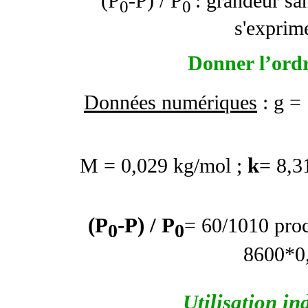
(P
-P) / P
: grandeur san
0
0
s'exprim
Donner l’ord
Données numériques
: g =
k
M = 0,029 kg/mol ;
= 8,3
(P
-P) / P
= 60/1010 proc
0
0
8600*0,
Utilisation in