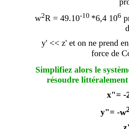
pr
2
-10
6
w
R = 49.10
*6,4 10
pr
d
y' << z' et on ne prend e
force de C
Simplifiez alors le système
résoudre littéralement
-
x"=
-
w
y"=
z