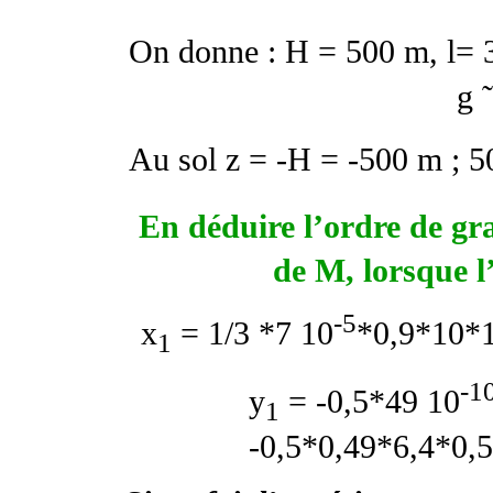
On donne : H = 500 m,
l
= 
g 
Au sol z = -H = -500 m ; 5
En déduire l’ordre de g
de M, lorsque l
-5
x
= 1/3 *7 10
*0,9*10*
1
-1
y
= -0,5*49 10
1
-0,5*0,49*6,4*0,