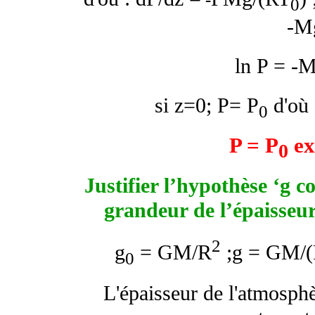
0
-M
ln P = -
si z=0; P= P
d'où 
0
P = P
ex
0
Justifier l’hypothèse ‘g 
grandeur de l’épaisseu
2
g
= GM/R
;g = GM/(
0
L'épaisseur de l'atmosphè