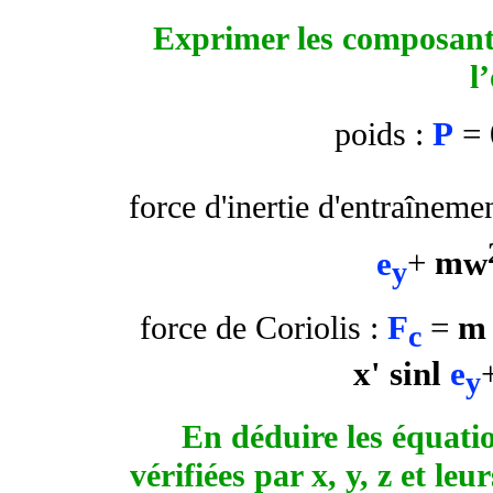
Exprimer les composante
l
P
=
poids :
force d'inertie d'entraîneme
e
+
m
w
y
F
=
m
force de Coriolis :
c
x' sin
l
e
y
En déduire les équatio
vérifiées par x, y, z et l