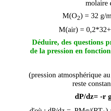
molaire 
M(O
) = 32 g/
2
M(air) = 0,2*32+
Déduire, des questions pr
de la pression en fonction
(pression atmosphérique au 
reste constan
dP/dz= -
r
d'où :
dP/dz =
PMg/(RT
)
-