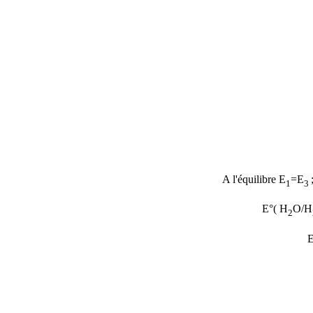
A l'équilibre
E
=E
1
3
E°( H
O/H
2
E