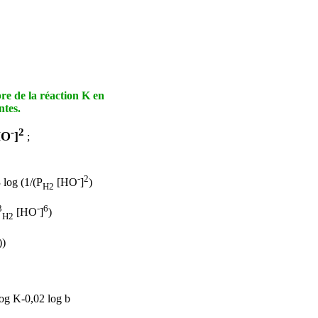
bre de la réaction K en
ntes.
-
2
HO
]
;
-
2
 log (1/(P
[HO
]
)
H2
3
-
6
[HO
]
)
H2
)
)
log K-0,02 log
b