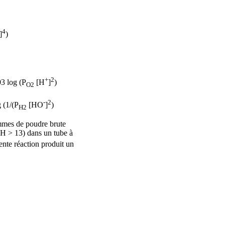
4
]
)
+
2
03 log (P
[H
]
)
O2
-
2
g (1/(P
[HO
]
)
H2
ammes de poudre brute
H > 13) dans un tube à
ente réaction produit un