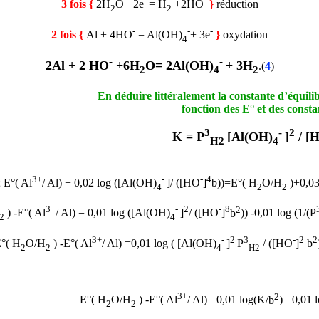
-
-
3 fois {
2H
O +2e
= H
+2HO
}
réduction
2
2
-
-
-
2 fois {
Al + 4HO
= Al(OH)
+ 3e
}
oxydation
4
-
-
2Al + 2 HO
+6H
O= 2Al(OH)
+ 3H
.(
4
)
2
4
2
En déduire littéralement la constante d’équili
fonction des E° et des consta
3
-
2
K = P
[Al(OH)
]
/ [
H2
4
3+
-
-
4
; E°( Al
/ Al) + 0,02 log ([Al(OH)
]/ ([HO
]
b
))
=E°( H
O/H
)+0,03
4
2
2
3+
-
2
-
8
2
) -E°( Al
/ Al) = 0,01 log ([Al(OH)
]
/ ([HO
]
b
))
-0,01 log (1/(P
2
4
3+
-
2
3
-
2
2
°( H
O/H
) -E°( Al
/ Al) =0,01 log ( [Al(OH)
]
P
/ ([HO
]
b
2
2
4
H2
3+
2
E°( H
O/H
) -E°( Al
/ Al) =0,01 log(K/
b
)= 0,01 
2
2