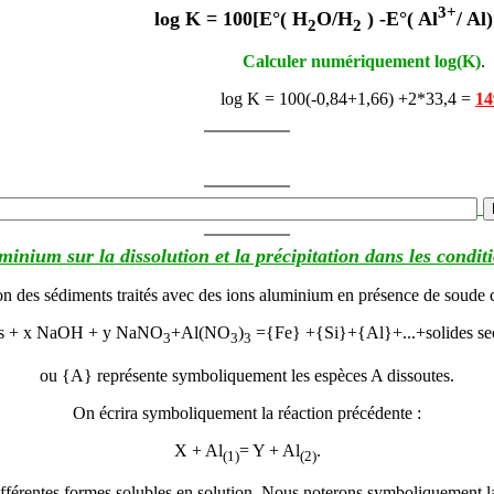
3+
log K
=
100[E°( H
O/H
) -E°( Al
/ Al
2
2
Calculer numériquement log(K)
.
log K = 100(-0,84+1,66) +2*33,4 =
14
uminium sur la dissolution et la précipitation dans les condit
on des sédiments traités avec des ions aluminium en présence de soude c
ts + x NaOH + y NaNO
+Al(NO
)
={Fe} +{Si}+{Al}+...+solides se
3
3
3
ou {A} représente symboliquement les espèces A dissoutes.
On écrira symboliquement la réaction précédente :
X + Al
= Y + Al
.
(1)
(2)
fférentes formes solubles en solution. Nous noterons symboliquement la