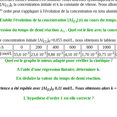
 [Al
]
la concentration initiale et k la constante de vitesse. Nous all
(1)
0
er
ordre peut s'appliquer à l'évolution de la concentration en ions alumi
Etablir l'évolution de la concentration [Al
]
(t) au cours du temps
(1)
ession du temps de demi réaction ,t
. Quel est le lien avec la conc
½
 concentration initiale [Al
]
=0,055 mol/L, nous obtenons le tableau 
(1)
0
n h
0
200
400
600
800
1000
)
mol/L
-3
-3
-3
-3
-3
-3
55,0 10
23,0 10
9,80 10
4,10 10
1,70 10
0,75 10
Quel est le graphe le mieux adapté pour vérifier la cinétique
?
A l'aide d'une régression linéaire, déterminer k
.
En déduire la valeur du temps de demi réaction
.
ience a été repétée avec [Al
]
0,11 mol/L. Nous obtenons alors k =
(1)
0
L'hypothèse d'ordre 1 est-elle correcte
?