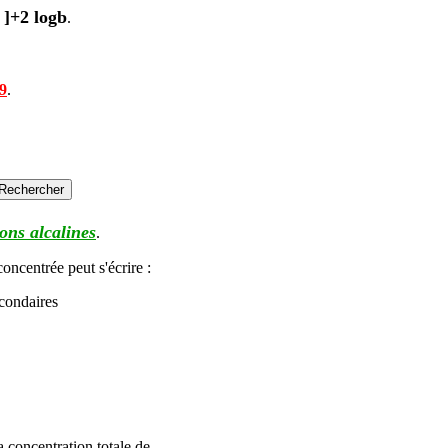
) ]+2 log
b
.
9
.
ions alcalines
.
oncentrée peut s'écrire :
condaires
 concentration totale de