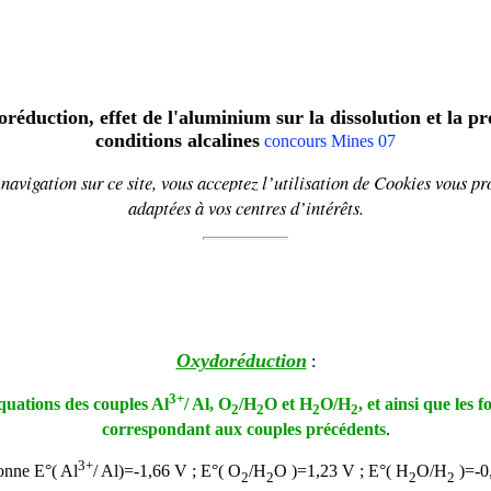
éduction, effet de l'aluminium sur la dissolution et la pré
conditions alcalines
concours Mines 07
navigation sur ce site, vous acceptez l’utilisation de
Cookies
vous pr
adaptées à vos centres d’intérêts.
Oxydoréduction
:
3+
quations des couples Al
/ Al, O
/H
O et H
O/H
, et ainsi que les
2
2
2
2
correspondant aux couples précédents
.
3+
nne E°( Al
/ Al)=-1,66 V ; E°( O
/H
O )=1,23 V ; E°( H
O/H
)=-0
2
2
2
2