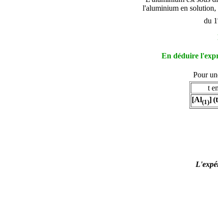
l'aluminium en solution,
du 1
En déduire l'expr
Pour une
t e
[Al
]
(t
(1)
L'expér