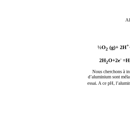
Al
+
½O
(g)+ 2H
2
-
2H
O+2e
=H
2
Nous cherchons à int
d’aluminium sont méla
essai. A ce pH, l’alum