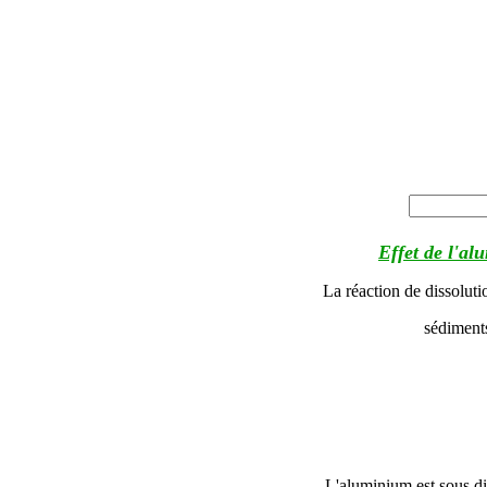
Effet de l'al
La réaction de dissoluti
sédimen
L'aluminium est sous di