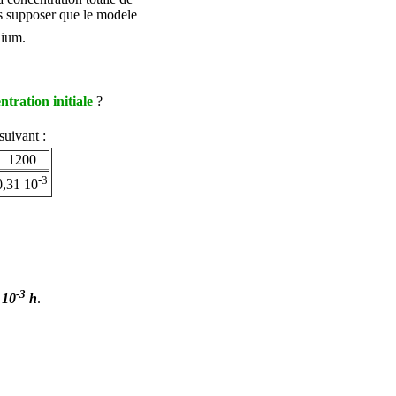
ons supposer que le modele
nium.
.
entration initiale
?
suivant :
1200
-3
0,31 10
-3
 10
h
.