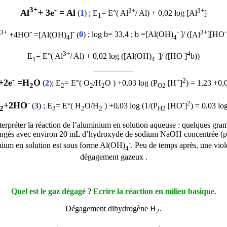
3+
-
3+
3+
Al
+ 3e
= Al
(
1
) ; E
= E°( Al
/ Al) + 0,02 log [Al
]
1
3+
-
-
-
3+
-
+4HO
=[Al(OH)
]
(
0
) ; log
b
= 33,4 ;
b
=[Al(OH)
]/ ([
Al
][HO
4
4
3+
-
-
4
E
= E°( Al
/ Al) + 0,02 log ([Al(OH)
]/ ([HO
]
b
))
1
4
-
+
2
+2e
=H
O
(
2
); E
= E°( O
/H
O ) +0,03 log (P
[H
]
) = 1,23 +0,
2
2
2
2
O2
-
-
2
+2HO
(
3
) ; E
= E°( H
O/H
) +0,03 log (1/(P
[HO
]
) = 0,03 lo
2
3
2
2
H2
erpréter la réaction de l’aluminium en solution aqueuse : quelques gr
ngés avec environ 20 mL d’hydroxyde de sodium NaOH concentrée (p
-
inium en solution est sous forme Al(OH)
. Peu de temps après, une viol
4
dégagement gazeux .
Quel est le gaz dégagé
?
Ecrire la réaction en milieu basique
.
Dégagement dihydrogène H
.
2