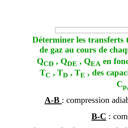
Déterminer les transferts
de gaz au cours de cha
Q
, Q
, Q
en fonc
CD
DE
EA
T
, T
, T
, des capac
C
D
E
C
p
A-B
: compression adia
B-C
: comb