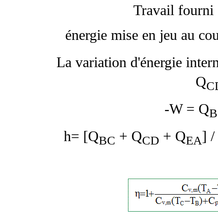
Travail fourni
énergie mise en jeu au cou
La variation d'énergie inter
Q
C
-W = Q
B
h
= [Q
+ Q
+ Q
] /
BC
CD
EA