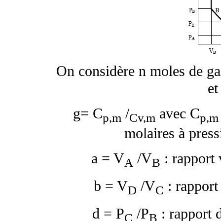
On considère n moles de gaz
et
g
= C
/
avec C
p,m
Cv,m
p,m
molaires à press
a
= V
/V
: rapport
A
B
b
= V
/V
: rapport
D
C
d
= P
/P
: rapport 
C
B