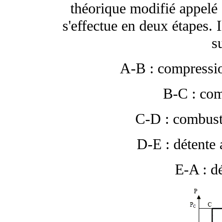
théorique modifié appelé 
s'effectue en deux étapes. 
s
A-B : compressio
B-C : com
C-D : combusti
D-E : détente 
E-A : d