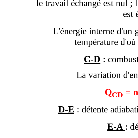
le travail échangé est nul ; 
est 
L'énergie interne d'un 
température d'o
C-D
: combust
La variation d'en
Q
= n
CD
D-E
: détente adiaba
E-A
: d