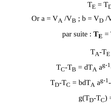
T
= T
E
Or
a
= V
/V
;
b
= V
/
A
B
D
par suite :
T
=
E
T
-T
A
E
g
-1
T
-T
=
d
T
a
C
B
A
g
-1
T
-T
=
bd
T
a
D
C
A
g
(T
-T
) 
D
C